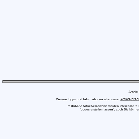
Articl
Artikelverze
Weitere Tipps und Informationen über unser
Im 0AM.de Artikelverzeichnis werden interessante Pr
`Logos erstellen lassen`, auch Sie können