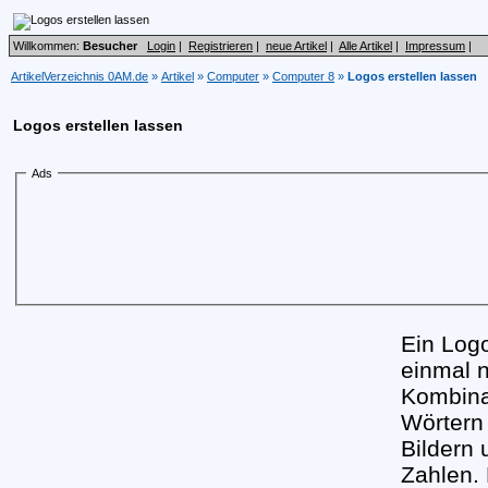
Willkommen:
Besucher
Login
|
Registrieren
|
neue Artikel
|
Alle Artikel
|
Impressum
|
ArtikelVerzeichnis 0AM.de
»
Artikel
»
Computer
»
Computer 8
»
Logos erstellen lassen
Logos erstellen lassen
Ads
Ein Logo
einmal n
Kombina
Wörtern
Bildern
Zahlen.