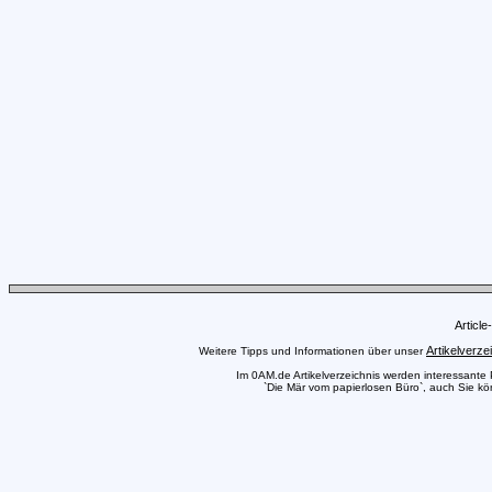
Articl
Artikelverze
Weitere Tipps und Informationen über unser
Im 0AM.de Artikelverzeichnis werden interessante Pr
`Die Mär vom papierlosen Büro`, auch Sie kön