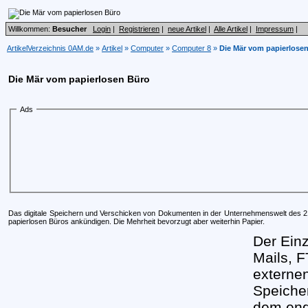
Willkommen:
Besucher
Login
|
Registrieren
|
neue Artikel
|
Alle Artikel
|
Impressum
|
ArtikelVerzeichnis 0AM.de
»
Artikel
»
Computer
»
Computer 8
»
Die Mär vom papierlose
Die Mär vom papierlosen Büro
Ads
Das digitale Speichern und Verschicken von Dokumenten in der Unternehmenswelt des 2
papierlosen Büros ankündigen. Die Mehrheit bevorzugt aber weiterhin Papier.
Der Einz
Mails, 
externen
Speicher
dem end