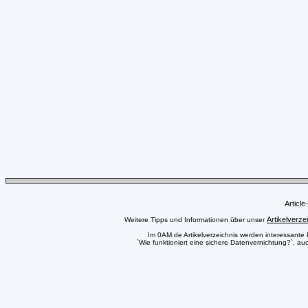
Articl
Artikelverze
Weitere Tipps und Informationen über unser
Im 0AM.de Artikelverzeichnis werden interessante Pr
`Wie funktioniert eine sichere Datenvernichtung?`, au