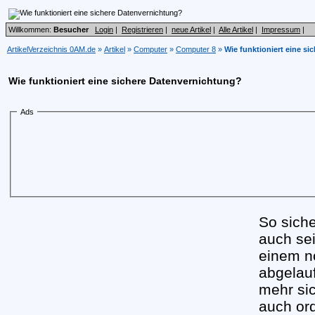
Willkommen:
Besucher
Login
|
Registrieren
|
neue Artikel
|
Alle Artikel
|
Impressum
|
ArtikelVerzeichnis 0AM.de
»
Artikel
»
Computer
»
Computer 8
»
Wie funktioniert eine s
Wie funktioniert eine sichere Datenvernichtung?
Ads
So sich
auch se
einem no
abgelau
mehr si
auch or