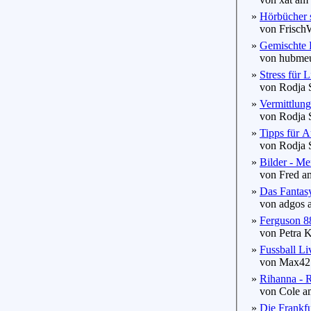
»
Hörbücher 
von FrischW
»
Gemischte E
von hubmeu 
»
Stress für L
von Rodja S
»
Vermittlung
von Rodja S
»
Tipps für A
von Rodja S
»
Bilder - Me
von Fred am
»
Das Fantas
von adgos a
»
Ferguson 8
von Petra Kn
»
Fussball L
von Max42 a
»
Rihanna - 
von Cole am
»
Die Frankfu