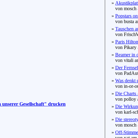
»
Akustikplat
von mosch a
»
Popstars on
von busta a
»
Tauschen auf
von FrischW
»
Paris Hilton
von Pikary 
»
Beamer in 
von vitali a
»
Der Fernseh
von PadAuto
»
Was denkt d
von in-or-ou
»
Die Charts 
von polloy 
n unserer Gesellschaft" drucken
»
Die Wirku
von karl-sch
»
Die stereot
von mosch a
»
Off-Stimm
von xat am 