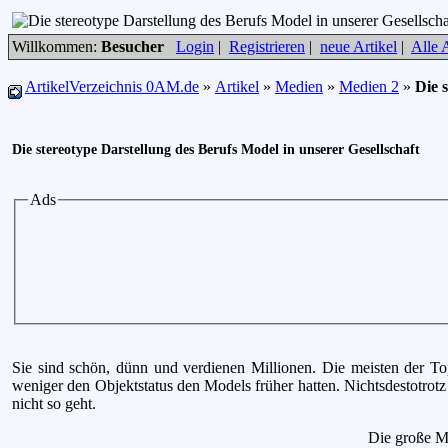
Willkommen:
Besucher
Login
|
Registrieren
|
neue Artikel
|
Alle A
ArtikelVerzeichnis 0AM.de
»
Artikel
»
Medien
»
Medien 2
»
Die 
Die stereotype Darstellung des Berufs Model in unserer Gesellschaft
Ads
Sie sind schön, dünn und verdienen Millionen. Die meisten der T
weniger den Objektstatus den Models früher hatten. Nichtsdestotro
nicht so geht.
Die große Me