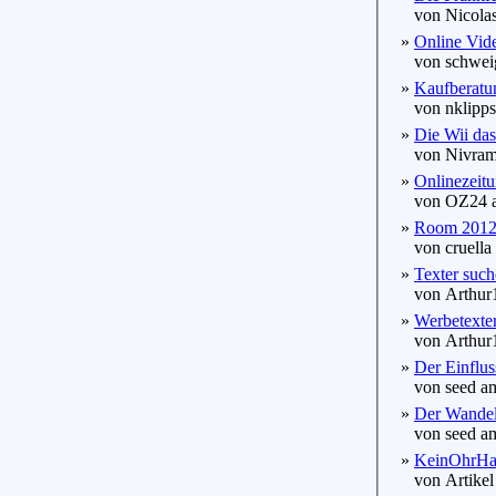
von Nicolas
»
Online Vide
von schweig
»
Kaufberatu
von nklippst
»
Die Wii das
von Nivram 
»
Onlinezeitu
von OZ24 a
»
Room 2012 -
von cruella 
»
Texter suc
von Arthur1
»
Werbetexte
von Arthur1
»
Der Einflus
von seed am
»
Der Wandel 
von seed am
»
KeinOhrHas
von Artikel 