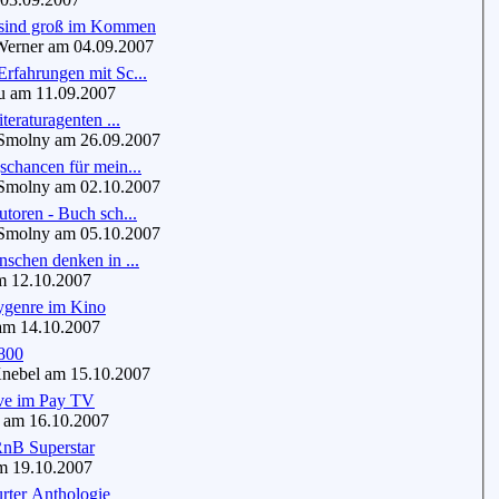
sind groß im Kommen
erner am 04.09.2007
rfahrungen mit Sc...
am 11.09.2007
iteraturagenten ...
molny am 26.09.2007
schancen für mein...
molny am 02.10.2007
utoren - Buch sch...
molny am 05.10.2007
nschen denken in ...
 12.10.2007
ygenre im Kino
m 14.10.2007
800
ebel am 15.10.2007
ive im Pay TV
m 16.10.2007
RnB Superstar
 19.10.2007
rter Anthologie