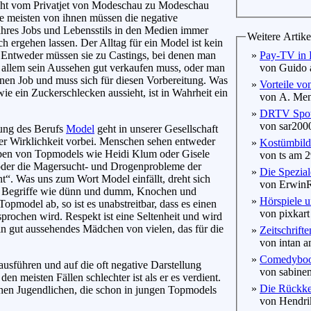
cht vom Privatjet von Modeschau zu Modeschau
e meisten von ihnen müssen die negative
ihres Jobs und Lebensstils in den Medien immer
Weitere Artike
ch ergehen lassen. Der Alltag für ein Model ist kein
 Entweder müssen sie zu Castings, bei denen man
»
Pay-TV in 
 allem sein Aussehen gut verkaufen muss, oder man
von Guido a
einen Job und muss sich für diesen Vorbereitung. Was
»
Vorteile vo
ie ein Zuckerschlecken aussieht, ist in Wahrheit ein
von A. Menz
»
DRTV Spo
von sar2000
lung des Berufs
Model
geht in unserer Gesellschaft
der Wirklichkeit vorbei. Menschen sehen entweder
»
Kostümbildn
ben von Topmodels wie Heidi Klum oder Gisele
von ts am 2
der die Magersucht- und Drogenprobleme der
»
Die Spezial
ht“. Was uns zum Wort Model einfällt, dreht sich
von ErwinRo
 Begriffe wie dünn und dumm, Knochen und
»
Hörspiele 
model ab, so ist es unabstreitbar, dass es einen
von pixkart 
rochen wird. Respekt ist eine Seltenheit und wird
ein gut aussehendes Mädchen von vielen, das für die
»
Zeitschrift
von intan a
»
Comedyboo
usführen und auf die oft negative Darstellung
von sabinem
n meisten Fällen schlechter ist als er es verdient.
»
Die Rückke
chen Jugendlichen, die schon in jungen Topmodels
von Hendrik