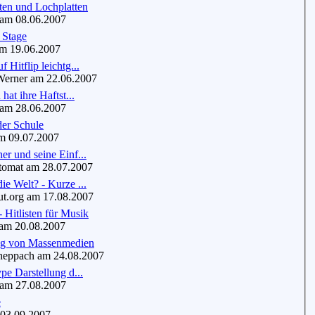
ten und Lochplatten
m 08.06.2007
 Stage
m 19.06.2007
 Hitflip leichtg...
erner am 22.06.2007
 hat ihre Haftst...
am 28.06.2007
der Schule
m 09.07.2007
er und seine Einf...
mat am 28.07.2007
ie Welt? - Kurze ...
t.org am 17.08.2007
- Hitlisten für Musik
am 20.08.2007
ng von Massenmedien
eppach am 24.08.2007
ype Darstellung d...
m 27.08.2007
e
03.09.2007