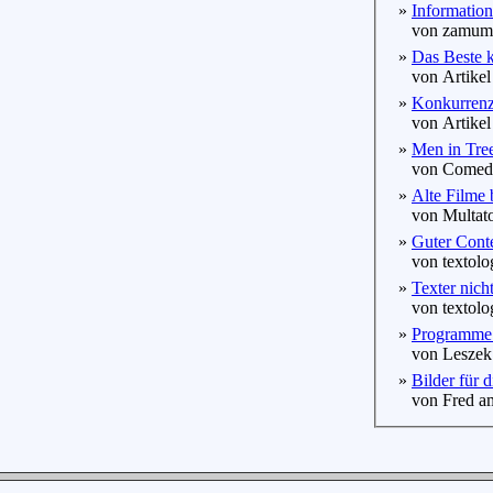
»
Information
von zamum 
»
Das Beste 
von Artikel 
»
Konkurrenz 
von Artikel 
»
Men in Tre
von Comedy
»
Alte Filme
von Multato
»
Guter Conte
von textolog
»
Texter nicht
von textolog
»
Programme 
von Leszek 
»
Bilder für 
von Fred am