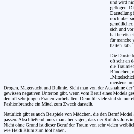
und wird ni
geflogen. Di
Darstellung 
noch über si
gemütlicher.
sich und vor
hat bereits 
für manche w
harten Job. ´
Die Darstel
oft sehr an 
die Traumle
Bündchen, o
„Mittelschic
meistens um
Drogen, Magersucht und Bulimie. Sieht man von der Ausnahme der Top
gewissen negativen Unterton gibt, wenn vom Beruf eines Models gesp
den oft sehr jungen Frauen vorbehalten. Denn für viele sind sie nur 
Fashionbranche ein Mittel zum Zweck darstellt.
Natürlich gibt es auch Beispiele von Mädchen, die den Beruf Model a
passen. Abschließend muss man aber sagen, dass der Ruf des Jobs in de
Nicht ohne Grund ist dieser Beruf der Traum von sehr vielen weibli
wie Heidi Klum zum Idol haben.