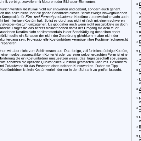
chnik verbirgt, zuweilen mit Motoren oder Bildhauer-Elementen.
»
P
von
türlich werden
Kostüme
nicht nur entworfen und gebaut, sondern auch genäht.
ch das sollte nicht über die ganze Bandbreite dieses Berufszweigs hinwegtäuschen.
»
V
e Komplexität für
Film- und Fernsehproduktionen
Kostüme zu entwickeln macht auch
von
cht beim fertigen Kostüm halt. So ist es durchaus nicht einfach mit einem schweren
»
D
nzkörper-Kostüm umzugehen. Es gibt daher auch wenn nicht ausgebildete so doch
von
fahrene Träger die das bereits trainiert haben damit der Umgang mit dem teuer
standenen Kostüm nicht schlimmstenfalls in der Beschädigung desselben endet.
»
K
türlich sollte ein Schaden der nicht der Zerstörung gleichkommt aber nicht der
von
ltuntergang sein. Professionelle Kostümbildner vermögen ihre Kostüme fachgerecht
»
D
 reparieren.
von
hen wir aber nicht vom Schlimmsten aus: Das fertige, voll funktionstüchtige Kostüm,
»
H
t einem selbst ausgewähltem Konterfei oder gar einer selbst erdachten Form ist eine
von
forderung die ein Kostümbildner umzusetzen weiss, das Tagesgeschäft sozusagen.
»
Z
te schätzen die optische Qualität eines kunstvoll gestalteten Kostüms. Besonders
von
und Zeitaufwand für das Enstehen eines solchen Kunstwerkes. Daher ein Tipp:
Kostümbildner ist kein Kostümverleih der nur in den Schrank zu greifen braucht.
»
C
von
»
D
von
»
A
vo
»
P
von
»
T
von
»
P
von
»
B
von
»
D
von