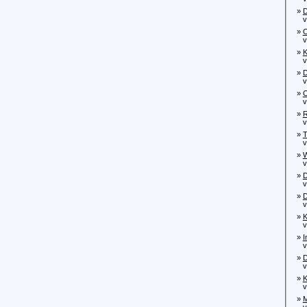
»
D
von
»
O
von
»
K
von
»
D
von
»
O
vo
»
R
von
»
T
von
»
W
von
»
D
von
»
D
von
»
K
von
»
I
vo
»
D
von
»
K
von
»
M