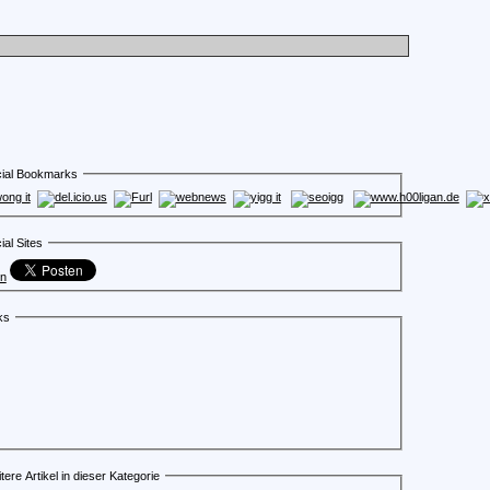
ial Bookmarks
ial Sites
en
ks
tere Artikel in dieser Kategorie