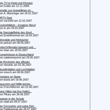
ay-TV in Hotel und Pension
 Guido am 12.11.2006
orteile von Imagefilmen im ...
 A. Menzinger am 26.01.2007
RTV Spot
 sar2000 am 22.02.2007
ostümbildner - kreativer Beruf
 ts am 29.03.2007
ie Spezialeffekte des Kinof...
 ErwinRommel am 18.04.2007
örspiele und Hörbücher
 pixkart am 08.05.2007
eitschriftenabo bequem und ...
 intan am 18.05.2007
omedyboom in Deutschland
 sabinemeyerei am 29.05.2007
ie Rückkehr des eBooks
 Hendrik am 02.06.2007
kustikplatten und Lochplatten
n mosch am 08.06.2007
opstars on Stage
 busta am 19.06.2007
auschen auf Hitflip leichtg...
 FrischWerner am 22.06.2007
aris Hilton hat ihre Haftst...
 Pikary am 28.06.2007
eamer in der Schule
 vitali am 09.07.2007
er Fernseher und seine Einf...
 PadAutomat am 28.07.2007