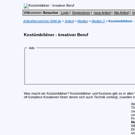
Willkommen:
Besucher
Login
|
Registrieren
|
neue Artikel
|
Alle Artikel
|
I
ArtikelVerzeichnis 0AM.de
»
Artikel
»
Medien
»
Medien 2
»
Kostümbildner - 
Kostümbildner - kreativer Beruf
Ads
Was macht ein Kostümbildner? Kostümbildner und Kostüme gibt es in allen
oft komplexe Kreationen hinter denen sich auch Technik verbirgt, zuweilen 
Wa
Th
zw
ve
Pr
Ma
fül
Ei
se