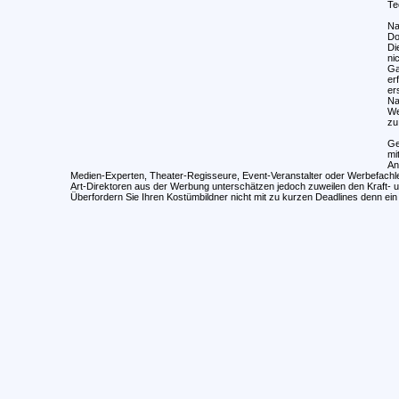
Te
Na
Do
Di
ni
Ga
er
er
Na
We
zu
Ge
mi
An
Medien-Experten, Theater-Regisseure, Event-Veranstalter oder Werbefachleu
Art-Direktoren aus der Werbung unterschätzen jedoch zuweilen den Kraft- 
Überfordern Sie Ihren Kostümbildner nicht mit zu kurzen Deadlines denn ein 