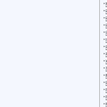
»
W
von
»
D
von
»
D
von
»
D
vo
»
O
von
»
H
von
»
G
vo
»
S
von
»
V
von
»
T
von
»
B
von
»
D
von
»
F
von
»
F
vo
»
R
von