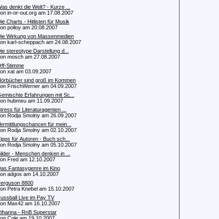
as denkt die Welt? - Kurze ...
 in-or-out.org am 17.08.2007
ie Charts - Hitlisten für Musik
 polloy am 20.08.2007
ie Wirkung von Massenmedien
 karl-scheppach am 24.08.2007
ie stereotype Darstellung d...
n mosch am 27.08.2007
ff-Stimme
 xat am 03.09.2007
örbücher sind groß im Kommen
 FrischWerner am 04.09.2007
emischte Erfahrungen mit Sc...
n hubmeu am 11.09.2007
tress für Literaturagenten ...
 Rodja Smolny am 26.09.2007
ermittlungschancen für mein...
 Rodja Smolny am 02.10.2007
ipps für Autoren - Buch sch...
 Rodja Smolny am 05.10.2007
ilder - Menschen denken in ...
 Fred am 12.10.2007
as Fantasygenre im Kino
 adgos am 14.10.2007
erguson 8800
 Petra Knebel am 15.10.2007
ussball Live im Pay TV
n Max42 am 16.10.2007
ihanna - RnB Superstar
 Cole am 19.10.2007