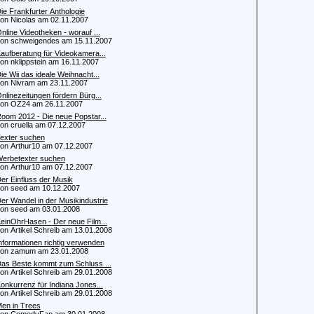
ie Frankfurter Anthologie
 Nicolas am 02.11.2007
nline Videotheken - worauf ...
 schweigendes am 15.11.2007
aufberatung für Videokamera...
 nklippstein am 16.11.2007
ie Wii das ideale Weihnacht...
 Nivram am 23.11.2007
nlinezeitungen fördern Bürg...
n OZ24 am 26.11.2007
oom 2012 - Die neue Popstar...
 cruella am 07.12.2007
exter suchen
 Arthur10 am 07.12.2007
erbetexter suchen
 Arthur10 am 07.12.2007
er Einfluss der Musik
 seed am 10.12.2007
er Wandel in der Musikindustrie
 seed am 03.01.2008
einOhrHasen - Der neue Film...
 Artikel Schreib am 13.01.2008
nformationen richtig verwenden
n zamum am 23.01.2008
as Beste kommt zum Schluss ...
 Artikel Schreib am 29.01.2008
onkurrenz für Indiana Jones...
 Artikel Schreib am 29.01.2008
en in Trees