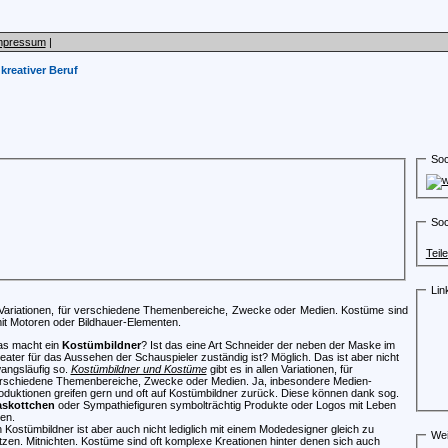
mpressum
|
kreativer Beruf
Soc
Soc
Teil
Lin
 Variationen, für verschiedene Themenbereiche, Zwecke oder Medien. Kostüme sind
mit Motoren oder Bildhauer-Elementen.
s macht ein
Kostümbildner
? Ist das eine Art Schneider der neben der Maske im
eater für das Aussehen der Schauspieler zuständig ist? Möglich. Das ist aber nicht
angsläufig so.
Kostümbildner und Kostüme
gibt es in allen Variationen, für
rschiedene Themenbereiche, Zwecke oder Medien. Ja, inbesondere Medien-
oduktionen greifen gern und oft auf Kostümbildner zurück. Diese können dank sog.
skottchen
oder Sympathiefiguren symbolträchtig Produkte oder Logos mit Leben
len.
n Kostümbildner ist aber auch nicht lediglich mit einem Modedesigner gleich zu
Wei
tzen. Mitnichten. Kostüme sind oft komplexe Kreationen hinter denen sich auch