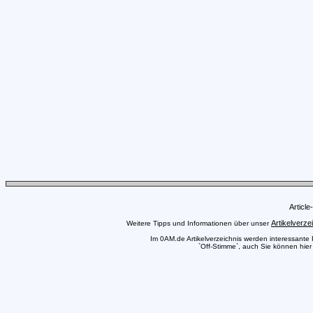
Articl
Artikelverze
Weitere Tipps und Informationen über unser
Im 0AM.de Artikelverzeichnis werden interessante Pr
`Off-Stimme`, auch Sie können hier 