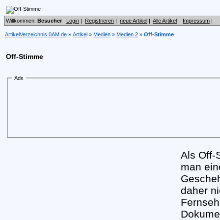
Willkommen:
Besucher
Login
|
Registrieren
|
neue Artikel
|
Alle Artikel
|
Impressum
|
ArtikelVerzeichnis 0AM.de
»
Artikel
»
Medien
»
Medien 2
»
Off-Stimme
Off-Stimme
Ads
Als Off
man eine
Gescheh
daher ni
Fernseh
Dokumen