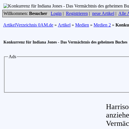
Willkommen:
Besucher
Login
|
Registrieren
|
neue Artikel
|
Alle A
ArtikelVerzeichnis 0AM.de
»
Artikel
»
Medien
»
Medien 2
»
Konkur
Konkurrenz für Indiana Jones - Das Vermächtnis des geheimen Buches
Ads
Harris
anzieh
Vermäc