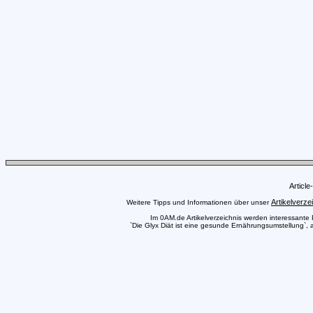
Articl
Artikelverze
Weitere Tipps und Informationen über unser
Im 0AM.de Artikelverzeichnis werden interessante Pr
`Die Glyx Diät ist eine gesunde Ernährungsumstellung`, a