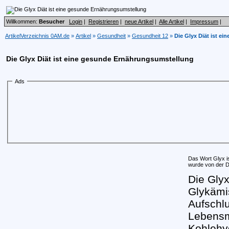
Willkommen:
Besucher
Login
|
Registrieren
|
neue Artikel
|
Alle Artikel
|
Impressum
|
ArtikelVerzeichnis 0AM.de
»
Artikel
»
Gesundheit
»
Gesundheit 12
»
Die Glyx Diät ist e
Die Glyx Diät ist eine gesunde Ernährungsumstellung
Ads
Das Wort Glyx i
wurde von der Di
Die Glyx
Glykämis
Aufschlu
Lebensmi
Kohlehyd