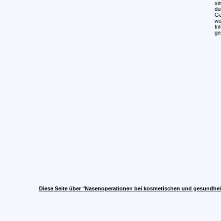
si
du
Ge
wo
In
ge
Diese Seite über "Nasenoperationen bei kosmetischen und gesundhei