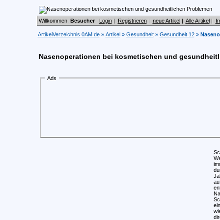
Willkommen:
Besucher
Login
|
Registrieren
|
neue Artikel
|
Alle Artikel
|
I
ArtikelVerzeichnis 0AM.de
»
Artikel
»
Gesundheit
»
Gesundheit 12
»
Naseno
Nasenoperationen bei kosmetischen und gesundheit
Ads
Sc
We
im
du
Ja
au
en
Na
Sc
ei
wi
di