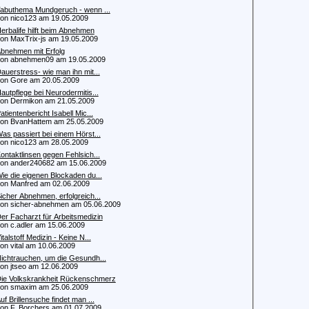
abuthema Mundgeruch - wenn ...
 nico123 am 19.05.2009
erbalife hilft beim Abnehmen
 MaxTrix-js am 19.05.2009
bnehmen mit Erfolg
n abnehmen09 am 19.05.2009
auerstress- wie man ihn mit...
 Gore am 20.05.2009
autpflege bei Neurodermitis...
 Dermikon am 21.05.2009
atientenbericht Isabell Mic...
 BvanHattem am 25.05.2009
as passiert bei einem Hörst...
 nico123 am 28.05.2009
ontaktlinsen gegen Fehlsich...
 ander240682 am 15.06.2009
ie die eigenen Blockaden du...
 Manfred am 02.06.2009
icher Abnehmen, erfolgreich...
 sicher-abnehmen am 05.06.2009
er Facharzt für Arbeitsmedizin
 c.adler am 15.06.2009
italstoff Medizin - Keine N...
 vital am 10.06.2009
ichtrauchen, um die Gesundh...
 jtseo am 12.06.2009
ie Volkskrankheit Rückenschmerz
 smaxim am 25.06.2009
uf Brillensuche findet man ...
 F. Borchers am 01.07.2009