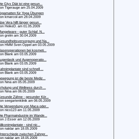
ie Glyx Diät ist eine gesun...
 Tigerauge am 25.04.2009
ogamatten für Yoga Übungen
 kmarcoii am 28.04.2009
loe Vera hilft länger gesun...
 HeikeD. am 01.05.2009
angelware - guter Schlaf. N...
 grelm am 30.04.2009
esundheitsversorgung und Na...
 HMM Sven Oppel am 03.05.2009
asenoperationen bei kosmeti...
 Blank am 03.05.2009
ugenlasik und Augenoperatio...
 Blank am 03.05.2009
ahnimplantate sind schnell ...
 Blank am 03.05.2009
ewegung ist die beste Mediz...
 Nina am 05.05.2009
rholung und Wellness durch ...
 Nina am 06.05.2009
esunde Zähne - gesunder Kör...
 seegartenklinik am 06.05.2009
ie Verwendung von Maca oder...
 nico123 am 11.05.2009
ie Pharmaindustrie im Wande...
 J.Esser am 12.05.2009
ilikonimplantate - sind nic...
 naklar am 18.05.2009
nterschiede zwischen Zahnpr...
 naklar am 18.05.2009