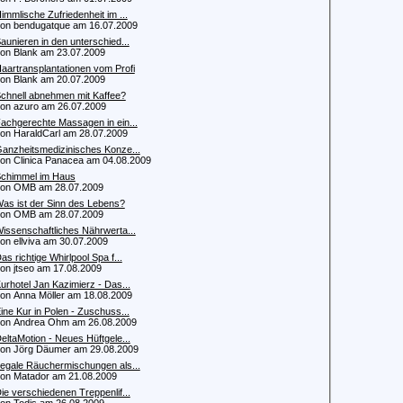
immlische Zufriedenheit im ...
 bendugatque am 16.07.2009
aunieren in den unterschied...
 Blank am 23.07.2009
aartransplantationen vom Profi
 Blank am 20.07.2009
chnell abnehmen mit Kaffee?
 azuro am 26.07.2009
achgerechte Massagen in ein...
 HaraldCarl am 28.07.2009
anzheitsmedizinisches Konze...
 Clinica Panacea am 04.08.2009
chimmel im Haus
n OMB am 28.07.2009
as ist der Sinn des Lebens?
n OMB am 28.07.2009
issenschaftliches Nährwerta...
 ellviva am 30.07.2009
as richtige Whirlpool Spa f...
 jtseo am 17.08.2009
urhotel Jan Kazimierz - Das...
 Anna Möller am 18.08.2009
ine Kur in Polen - Zuschuss...
 Andrea Ohm am 26.08.2009
eltaMotion - Neues Hüftgele...
 Jörg Däumer am 29.08.2009
egale Räuchermischungen als...
 Matador am 21.08.2009
ie verschiedenen Treppenlif...