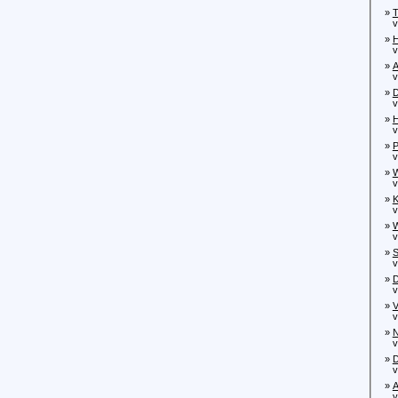
»
T
von
»
H
von
»
A
vo
»
D
von
»
H
von
»
P
von
»
W
von
»
K
von
»
W
von
»
S
von
»
D
von
»
V
von
»
N
von
»
D
von
»
A
von