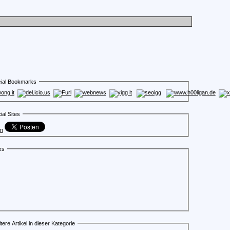
ial Bookmarks
ial Sites
en
ks
tere Artikel in dieser Kategorie