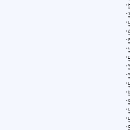
»
H
von
»
S
von
»
H
von
»
S
von
»
F
von
»
G
von
»
S
vo
»
W
vo
»
W
von
»
D
von
»
K
von
»
E
von
»
D
von
»
L
von
»
D