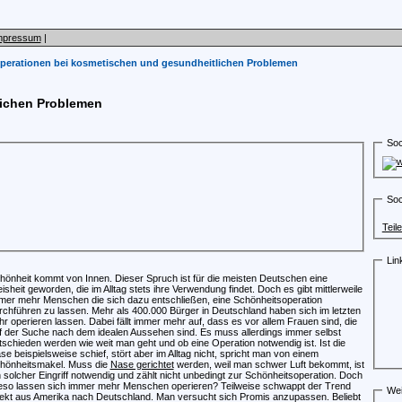
mpressum
|
perationen bei kosmetischen und gesundheitlichen Problemen
lichen Problemen
Soc
Soc
Teil
Lin
hönheit kommt von Innen. Dieser Spruch ist für die meisten Deutschen eine
isheit geworden, die im Alltag stets ihre Verwendung findet. Doch es gibt mittlerweile
mer mehr Menschen die sich dazu entschließen, eine Schönheitsoperation
rchführen zu lassen. Mehr als 400.000 Bürger in Deutschland haben sich im letzten
hr operieren lassen. Dabei fällt immer mehr auf, dass es vor allem Frauen sind, die
f der Suche nach dem idealen Aussehen sind. Es muss allerdings immer selbst
tschieden werden wie weit man geht und ob eine Operation notwendig ist. Ist die
se beispielsweise schief, stört aber im Alltag nicht, spricht man von einem
hönheitsmakel. Muss die
Nase gerichtet
werden, weil man schwer Luft bekommt, ist
n solcher Eingriff notwendig und zählt nicht unbedingt zur Schönheitsoperation. Doch
eso lassen sich immer mehr Menschen operieren? Teilweise schwappt der Trend
Wei
rekt aus Amerika nach Deutschland. Man versucht sich Promis anzupassen. Beliebt