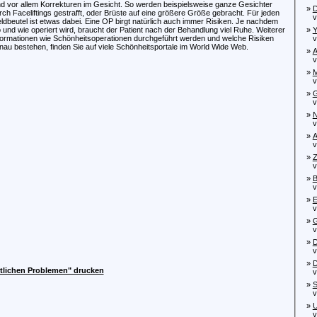
nd vor allem Korrekturen im Gesicht. So werden beispielsweise ganze Gesichter
»
D
rch Faceliftings gestrafft, oder Brüste auf eine größere Größe gebracht. Für jeden
von
ldbeutel ist etwas dabei. Eine OP birgt natürlich auch immer Risiken. Je nachdem
 und wie operiert wird, braucht der Patient nach der Behandlung viel Ruhe. Weiterer
»
Y
formationen wie Schönheitsoperationen durchgeführt werden und welche Risiken
von
nau bestehen, finden Sie auf viele Schönheitsportale im World Wide Web.
»
A
von
»
M
von
»
G
von
»
N
von
»
A
von
»
Z
von
»
B
von
»
E
von
»
G
von
»
D
von
»
D
tlichen Problemen" drucken
von
»
S
von
»
U
von