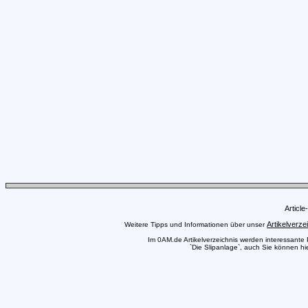
Articl
Artikelverze
Weitere Tipps und Informationen über unser
Im 0AM.de Artikelverzeichnis werden interessante Pr
`Die Slipanlage`, auch Sie können hie