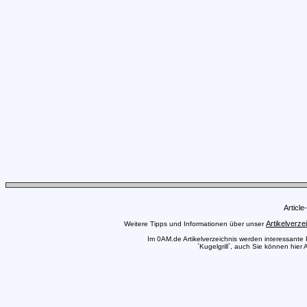
Articl
Artikelverze
Weitere Tipps und Informationen über unser
Im 0AM.de Artikelverzeichnis werden interessante Pr
`Kugelgrill`, auch Sie können hier 