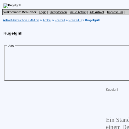
Willkommen:
Besucher
Login
|
Registrieren
|
neue Artikel
|
Alle Artikel
|
Impressum
|
ArtikelVerzeichnis 0AM.de
»
Artikel
»
Freizeit
»
Freizeit 3
»
Kugelgrill
Kugelgrill
Ads
Kugelgrill
Ein Stand
einem Dec