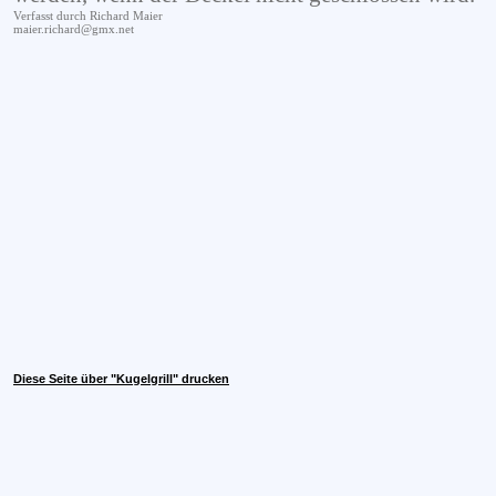
Verfasst durch Richard Maier
maier.richard@gmx.net
Diese Seite über "Kugelgrill" drucken