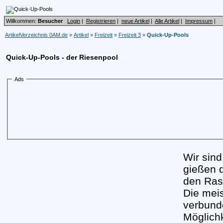
Willkommen:
Besucher
Login
|
Registrieren
|
neue Artikel
|
Alle Artikel
|
Impressum
|
ArtikelVerzeichnis 0AM.de
»
Artikel
»
Freizeit
»
Freizeit 3
»
Quick-Up-Pools
Quick-Up-Pools - der Riesenpool
Ads
Wir sind
gießen 
den Ras
Die meis
verbund
Möglichk