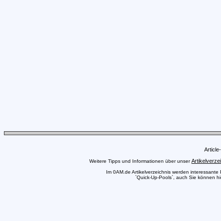
Articl
Artikelverze
Weitere Tipps und Informationen über unser
Im 0AM.de Artikelverzeichnis werden interessante Pr
`Quick-Up-Pools`, auch Sie können hie