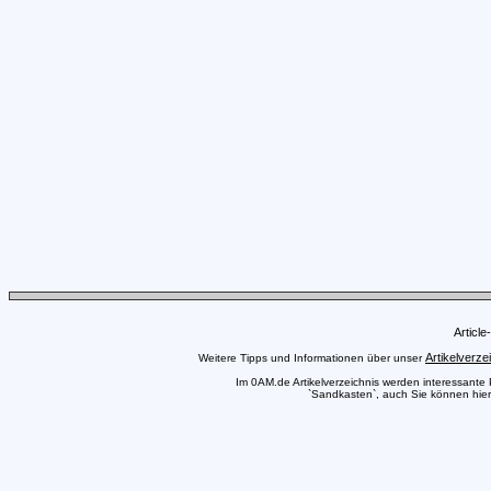
Articl
Artikelverze
Weitere Tipps und Informationen über unser
Im 0AM.de Artikelverzeichnis werden interessante Pr
`Sandkasten`, auch Sie können hier 