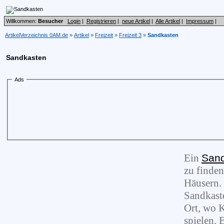
Willkommen:
Besucher
Login
|
Registrieren
|
neue Artikel
|
Alle Artikel
|
Impressum
|
ArtikelVerzeichnis 0AM.de
»
Artikel
»
Freizeit
»
Freizeit 3
»
Sandkasten
Sandkasten
Ads
Ein
San
zu finde
Häusern. 
Sandkaste
Ort, wo 
spielen. 