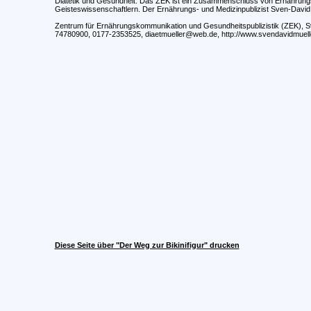
Diätetik und Gesundheit. Das ZEK ist ein Zusammenschluss von Ernährungs
Geisteswissenschaftlern. Der Ernährungs- und Medizinpublizist Sven-David M
Zentrum für Ernährungskommunikation und Gesundheitspublizistik (ZEK), Sve
74780900, 0177-2353525, diaetmueller@web.de, http://www.svendavidmuell
Diese Seite über "Der Weg zur Bikinifigur" drucken