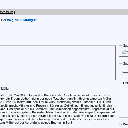
mpressum
|
»
Der Weg zur Bikinifigur
Soc
Soc
Teil
Lin
 Müller
erlin – 26. Mai 2008): Fit für den Bikini und die Badehose zu werden, muss nicht
nger ein Traum bleiben, denn der neue Ratgeber vom Ernährungsexperten Müller
ie Turbo-Bikinidiät“ hilft, den Traum vom Strandbody wahr zu machen. Die Turbo-
kinidiät macht Männer und Frauen in kürzester Zeit einfach fit und attraktiv für den
rand. Das speziell auf die Sommer- und Badesaison abgestimmte Programm ist auf
erzehn Tage ausgelegt. Bei vielen Menschen hat sich der Winterspeck angesammelt
d muss rechtzeitig vor dem Strandurlaub jetzt endlich weg. Noch ist es möglich, den
rper umzuformen und die notwendige Bikini- oder Badehosenfigur zu erreichen,
tont Müller bei der Vorstellung seines Buches in Berlin.
Wei