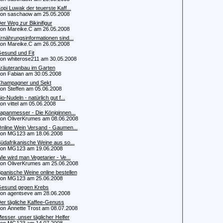
opi Luwak der teuerste Kaff...
 saschaow am 25.05.2008
er Weg zur Bikinifigur
 Mareike.C am 26.05.2008
rnährungsinformationen sind...
 Mareike.C am 26.05.2008
esund und Fit
 whiterose211 am 30.05.2008
räuteranbau im Garten
 Fabian am 30.05.2008
hampagner und Sekt
 Steffen am 05.06.2008
io-Nudeln - natürlich gut f...
 vittel am 05.06.2008
apanmesser - Die Königinnen...
 OliverKrumes am 08.06.2008
nline Wein Versand - Gaumen...
n MG123 am 18.06.2008
üdafrikanische Weine aus so...
n MG123 am 19.06.2008
ie wird man Vegetarier - Ve...
 OliverKrumes am 25.06.2008
panische Weine online bestellen
n MG123 am 25.06.2008
esund gegen Krebs
 agentseve am 28.06.2008
er tägliche Kaffee-Genuss
 Annette Trost am 08.07.2008
esser, unser täglicher Helfer