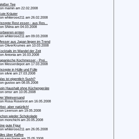
eißer Tee
n mamin am 22.02.2008
ute Kräuter
 whiterose211 am 26.02.2008
ezepte Rest essen - aus Res...
 SNina am 04.03.2008
orbeeren ernten
 whiterose211 am 09.03.2008
esser aus Japan liegen im Trend
 OliverKrumes am 10.03.2008
ocktails im Wandel der Zeit
 Antonia am 16.03.2008
apanische Kochmesser - Prei...
 Messerdepot am 17.03.2008
ezepte in Hülle und Fülle
 silvie am 27.03.2008
as ist eigentlich Sushi?
 gustoo am 08.05.2008
ein Haushalt ohne Küchengeräte
 omsr am 10.05.2008
er Weinversand
 Rosa Rosenrot am 16.05.2008
bst, aber natürlich!
 Liverson am 19.05.2008
chon wieder Schokolade
 monchichi am 20.05.2008
ine gute Figur
 whiterose211 am 26.05.2008
lles über Kaffee
 saschaow am 25.05.2008