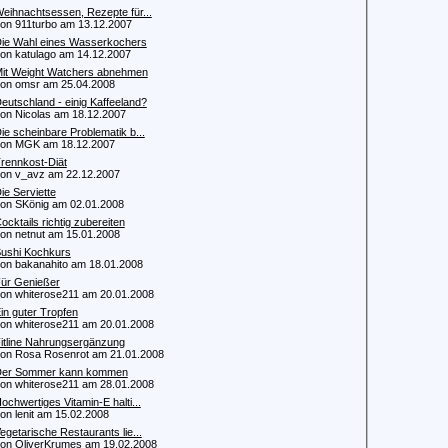
eihnachtsessen, Rezepte für...
 911turbo am 13.12.2007
ie Wahl eines Wasserkochers
 katulago am 14.12.2007
it Weight Watchers abnehmen
 omsr am 25.04.2008
eutschland - einig Kaffeeland?
 Nicolas am 18.12.2007
ie scheinbare Problematik b...
n MGK am 18.12.2007
rennkost-Diät
 v_avz am 22.12.2007
ie Serviette
 SKönig am 02.01.2008
ocktails richtig zubereiten
 netnut am 15.01.2008
ushi Kochkurs
 bakanahito am 18.01.2008
ür Genießer
 whiterose211 am 20.01.2008
in guter Tropfen
 whiterose211 am 20.01.2008
itline Nahrungsergänzung
 Rosa Rosenrot am 21.01.2008
er Sommer kann kommen
 whiterose211 am 28.01.2008
ochwertiges Vitamin-E halti...
 lenit am 15.02.2008
egetarische Restaurants lie...
 OliverKrumes am 19.02.2008