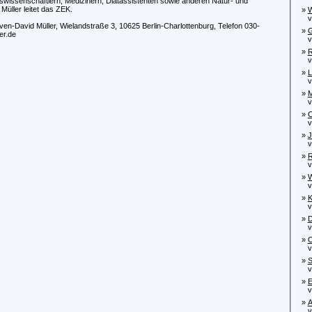
wissenschaftlern, Medizinern, Diätassistenten sowie anderen Natur- und
üller leitet das ZEK.
»
W
vo
n-David Müller, Wielandstraße 3, 10625 Berlin-Charlottenburg, Telefon 030-
»
G
er.de
von
»
R
von
»
L
von
»
M
von
»
C
von
»
J
von
»
R
von
»
W
von
»
K
von
»
D
von
»
O
von
»
S
von
»
E
von
»
A
von