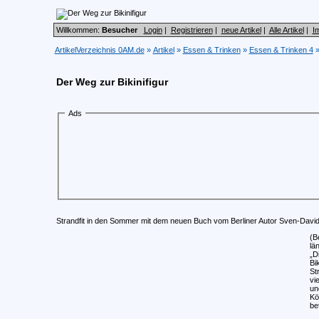
Willkommen:
Besucher
Login
|
Registrieren
|
neue Artikel
|
Alle Artikel
|
I
ArtikelVerzeichnis 0AM.de
»
Artikel
»
Essen & Trinken
»
Essen & Trinken 4
Der Weg zur Bikinifigur
Ads
Strandfit in den Sommer mit dem neuen Buch vom Berliner Autor Sven-David
(B
lä
„D
Bi
St
vi
un
Kö
be