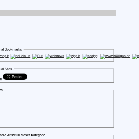
ial Bookmarks
ial Sites
en
ks
tere Artikel in dieser Kategorie