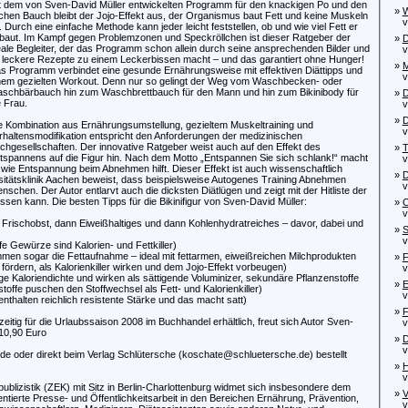
t dem von Sven-David Müller entwickelten Programm für den knackigen Po und den
»
W
achen Bauch bleibt der Jojo-Effekt aus, der Organismus baut Fett und keine Muskeln
von
. Durch eine einfache Methode kann jeder leicht feststellen, ob und wie viel Fett er
baut. Im Kampf gegen Problemzonen und Speckröllchen ist dieser Ratgeber der
»
D
eale Begleiter, der das Programm schon allein durch seine ansprechenden Bilder und
von
 leckere Rezepte zu einem Leckerbissen macht – und das garantiert ohne Hunger!
»
M
s Programm verbindet eine gesunde Ernährungsweise mit effektiven Diättipps und
von
nem gezielten Workout. Denn nur so gelingt der Weg vom Waschbecken- oder
schbärbauch hin zum Waschbrettbauch für den Mann und hin zum Bikinibody für
»
D
e Frau.
von
»
D
e Kombination aus Ernährungsumstellung, gezieltem Muskeltraining und
vo
rhaltensmodifikation entspricht den Anforderungen der medizinischen
chgesellschaften. Der innovative Ratgeber weist auch auf den Effekt des
»
T
tspannens auf die Figur hin. Nach dem Motto „Entspannen Sie sich schlank!“ macht
von
wie Entspannung beim Abnehmen hilft. Dieser Effekt ist auch wissenschaftlich
»
D
rsitätsklinik Aachen beweist, dass beispielsweise Autogenes Training Abnehmen
von
en. Der Autor entlarvt auch die dicksten Diätlügen und zeigt mit der Hitliste der
sen kann. Die besten Tipps für die Bikinifigur von Sven-David Müller:
»
C
von
Frischobst, dann Eiweißhaltiges und dann Kohlenhydratreiches – davor, dabei und
»
S
von
e Gewürze sind Kalorien- und Fettkiller)
mmen sogar die Fettaufnahme – ideal mit fettarmen, eiweißreichen Milchprodukten
»
F
ördern, als Kalorienkiller wirken und dem Jojo-Effekt vorbeugen)
von
e Kaloriendichte und wirken als sättigende Voluminizer, sekundäre Pflanzenstoffe
»
E
fe puschen den Stoffwechsel als Fett- und Kalorienkiller)
von
enthalten reichlich resistente Stärke und das macht satt)
»
F
itig für die Urlaubssaison 2008 im Buchhandel erhältlich, freut sich Autor Sven-
von
 10,90 Euro
»
D
von
e oder direkt beim Verlag Schlütersche (koschate@schluetersche.de) bestellt
»
H
von
izistik (ZEK) mit Sitz in Berlin-Charlottenburg widmet sich insbesondere dem
»
V
tierte Presse- und Öffentlichkeitsarbeit in den Bereichen Ernährung, Prävention,
von