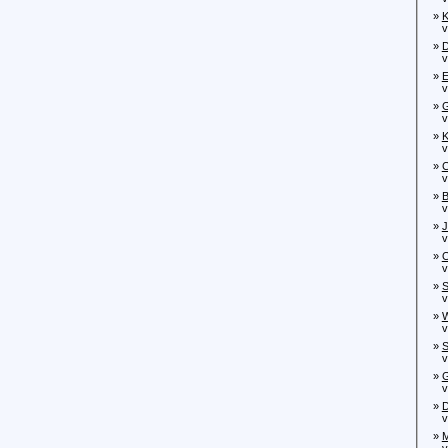
»
K
von
»
D
von
»
E
von
»
G
von
»
K
von
»
C
von
»
B
von
»
J
von
»
O
vo
»
S
vo
»
W
von
»
S
vo
»
G
von
»
D
von
»
M