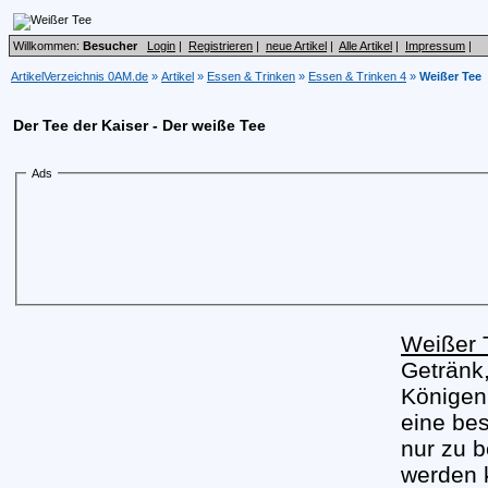
Willkommen:
Besucher
Login
|
Registrieren
|
neue Artikel
|
Alle Artikel
|
Impressum
|
ArtikelVerzeichnis 0AM.de
»
Artikel
»
Essen & Trinken
»
Essen & Trinken 4
»
Weißer Tee
Der Tee der Kaiser - Der weiße Tee
Ads
Weißer 
Getränk,
Königen 
eine be
nur zu 
werden 