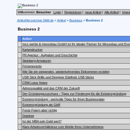
Willkommen:
Besucher
Login
|
Registrieren
|
neue Artikel
|
Alle Artikel
|
Impr
ArtikelVerzeichnis 0AM.de
»
Artikel
»
Business
»
Business 2
Business 2
Artikel
mcs werbe & messebau GmbH ist Ihr idealer Partner für Messebau und Eve
Kartendrucker
PR Agentur - Aufgaben und Geschichte
Steinberg Armaturen
Firmenevents
Wie Sie ein steigendes, wiederkehrendes Einkommen erzielen
USB Stick Brillis und Designer Edelholz USB Sticks
CRM Lotus Notes
Adressqualität und das CRM der Zukunft
Der Gründungszuschuss - Tipps zur Förderung für die Existenzgründung
Existenzgründung - wertvolle Tipps für Ihren Businessplan
Existenzgründung als GbR
Feste Feiern aber richtig
Detektei
Ist der MBA sein Geld wert?
Klare Arbeitsverhältnisse zum Wohle Ihres Unternehmens