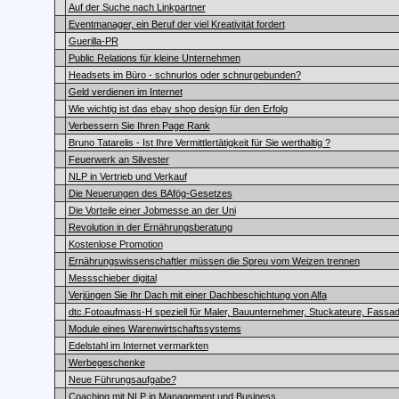
Auf der Suche nach Linkpartner
Eventmanager, ein Beruf der viel Kreativität fordert
Guerilla-PR
Public Relations für kleine Unternehmen
Headsets im Büro - schnurlos oder schnurgebunden?
Geld verdienen im Internet
Wie wichtig ist das ebay shop design für den Erfolg
Verbessern Sie Ihren Page Rank
Bruno Tatarelis - Ist Ihre Vermittlertätigkeit für Sie werthaltig ?
Feuerwerk an Silvester
NLP in Vertrieb und Verkauf
Die Neuerungen des BAfög-Gesetzes
Die Vorteile einer Jobmesse an der Uni
Revolution in der Ernährungsberatung
Kostenlose Promotion
Ernährungswissenschaftler müssen die Spreu vom Weizen trennen
Messschieber digital
Verjüngen Sie Ihr Dach mit einer Dachbeschichtung von Alfa
dtc.Fotoaufmass-H speziell für Maler, Bauunternehmer, Stuckateure, Fassa
Module eines Warenwirtschaftssystems
Edelstahl im Internet vermarkten
Werbegeschenke
Neue Führungsaufgabe?
Coaching mit NLP in Management und Business