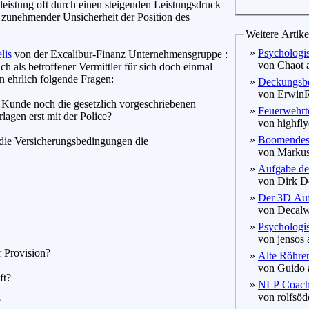
leistung oft durch einen steigenden Leistungsdruck
 zunehmender Unsicherheit der Position des
Weitere Artike
»
Psychologi
lis
von der Excalibur-Finanz Unternehmensgruppe :
von Chaot a
ich als betroffener Vermittler für sich doch einmal
n ehrlich folgende Fragen:
»
Deckungsbei
von ErwinRo
hr Kunde noch die gesetzlich vorgeschriebenen
»
Feuerwehrt
rlagen erst mit der Police?
von highflye
»
Boomendes
n die Versicherungsbedingungen die
von Markus 
»
Aufgabe de
von Dirk De
»
Der 3D Auf
von Decalwo
»
Psychologis
von jensos 
r Provision?
»
Alte Röhren
von Guido a
ft?
»
NLP Coachin
von rolfsöde
?