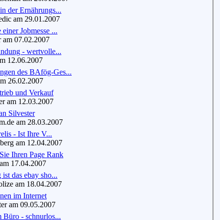
in der Ernährungs...
dic am 29.01.2007
 einer Jobmesse ...
 am 07.02.2007
ndung - wertvolle...
m 12.06.2007
ngen des BAfög-Ges...
m 26.02.2007
trieb und Verkauf
r am 12.03.2007
n Silvester
.de am 28.03.2007
lis - Ist Ihre V...
erg am 12.04.2007
 Sie Ihren Page Rank
m 17.04.2007
ist das ebay sho...
ize am 18.04.2007
nen im Internet
er am 09.05.2007
 Büro - schnurlos...