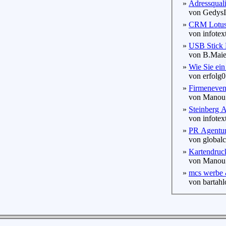
»
Adressquali
von GedysIn
»
CRM Lotus
von infotext
»
USB Stick B
von B.Maier
»
Wie Sie ein
von erfolg0
»
Firmeneven
von Manou a
»
Steinberg 
von infotext
»
PR Agentur
von globalc
»
Kartendruc
von Manou a
»
mcs werbe 
von bartahl