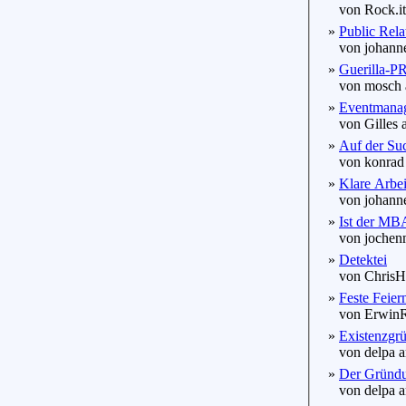
von Rock.it
»
Public Relat
von johanne
»
Guerilla-P
von mosch a
»
Eventmanage
von Gilles a
»
Auf der Su
von konrad 
»
Klare Arbeit
von johanne
»
Ist der MB
von jochenm
»
Detektei
von ChrisHe
»
Feste Feiern
von ErwinRo
»
Existenzgr
von delpa a
»
Der Gründu
von delpa a