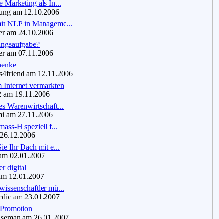
 Marketing als In...
ng am 12.10.2006
it NLP in Manageme...
r am 24.10.2006
ngsaufgabe?
r am 07.11.2006
henke
4friend am 12.11.2006
m Internet vermarkten
am 19.11.2006
s Warenwirtschaft...
 am 27.11.2006
mass-H speziell f...
26.12.2006
ie Ihr Dach mit e...
am 02.01.2007
r digital
m 12.01.2007
issenschaftler mü...
dic am 23.01.2007
 Promotion
seman am 26.01.2007