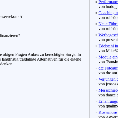
»
Performance
von bodo_ju
»
Coaching m
reservekonto?
von rolfsöde
»
Neue Führu
von rolfsöde
»
Werbegesc
finanzieren?
von presents
»
Edelstahl i
von Mike62 
e obigen Fragen Anlass zu berechtigter Sorge. In
»
Module eine
 langfristig tragfähige Alternativen für die eigene
von Tsun4mi
udenken.
»
dtc.Fotoauf
von dtc am 
»
Verjüngen S
von jensos 
»
Messschiebe
von dance a
»
Ernährungsw
von qualime
»
Kostenlose
von Adverti