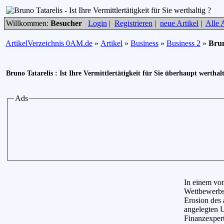
Willkommen:
Besucher
Login
|
Registrieren
|
neue Artikel
|
Alle A
ArtikelVerzeichnis 0AM.de
»
Artikel
»
Business
»
Business 2
»
Brun
Bruno Tatarelis : Ist Ihre Vermittlertätigkeit für Sie überhaupt werthalt
Ads
In einem vo
Wettbewerbsu
Erosion des
angelegten 
Finanzexpert