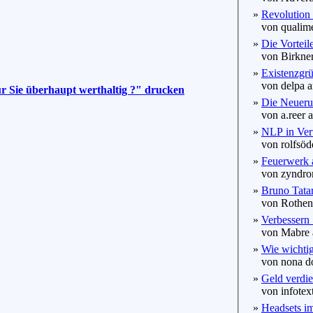
»
Revolution 
von qualime
»
Die Vorteile
von Birkner
»
Existenzgrü
von delpa a
 für Sie überhaupt werthaltig ?" drucken
»
Die Neueru
von a.reer a
»
NLP in Ver
von rolfsöde
»
Feuerwerk a
von zyndrom
»
Bruno Tatare
von Rothenb
»
Verbessern
von Mabre a
»
Wie wichtig 
von nona dol
»
Geld verdie
von infotext
»
Headsets im