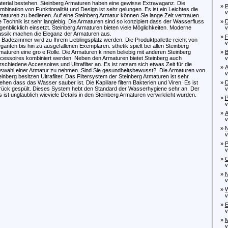
terial bestehen. Steinberg Armaturen haben eine gewisse Extravaganz. Die
»
P
mbination von Funktionalität und Design ist sehr gelungen. Es ist ein Leichtes die
von
maturen zu bedienen. Auf eine Steinberg Armatur können Sie lange Zeit vertrauen.
e Technik ist sehr langlebig. Die Armaturen sind so konzipiert dass der Wasserfluss
»
D
genblicklich einsetzt. Steinberg Armaturen bieten viele Möglichkeiten. Moderne
von
assik machen die Eleganz der Armaturen aus.
»
F
r Badezimmer wird zu Ihrem Lieblingsplatz werden. Die Produktpallette reicht von
von
eganten bis hin zu ausgefallenen Exemplaren. sthetik spielt bei allen Steinberg
maturen eine gro e Rolle. Die Armaturen k nnen beliebig mit anderen Steinberg
»
B
cessoires kombiniert werden. Neben den Armaturen bietet Steinberg auch
von
rschiedene Accessoires und Ultrafilter an. Es ist ratsam sich etwas Zeit für die
»
A
swahl einer Armatur zu nehmen. Sind Sie gesundheitsbewusst?. Die Armaturen von
von
einberg besitzen Ultrafilter. Das Filtersystem der Steinberg Armaturen ist sehr
en dass das Wasser sauber ist. Die Kapillare filtern Bakterien und Viren. Es ist
»
D
ück gespült. Dieses System hebt den Standard der Wasserhygiene sehr an. Der
von
s ist unglaublich wieviele Details in den Steinberg Armaturen verwirklicht wurden.
»
P
von
»
A
von
»
N
von
»
P
von
»
C
von
»
N
von
»
W
von
»
E
von
»
M
von