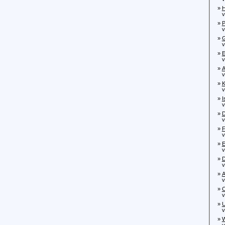
»
H
von
»
P
von
»
G
vo
»
E
von
»
A
von
»
K
von
»
I
von
»
D
von
»
F
von
»
E
von
»
D
von
»
A
von
»
C
von
»
U
von
»
W