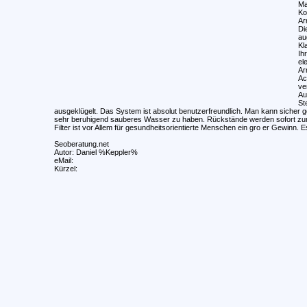
Ma
Ko
Ar
Di
au
Kl
Ih
el
Ar
Ac
ve
Au
St
ausgeklügelt. Das System ist absolut benutzerfreundlich. Man kann sicher geh
sehr beruhigend sauberes Wasser zu haben. Rückstände werden sofort zur
Filter ist vor Allem für gesundheitsorientierte Menschen ein gro er Gewinn. E
Seoberatung.net
Autor: Daniel %Keppler%
eMail:
Kürzel: