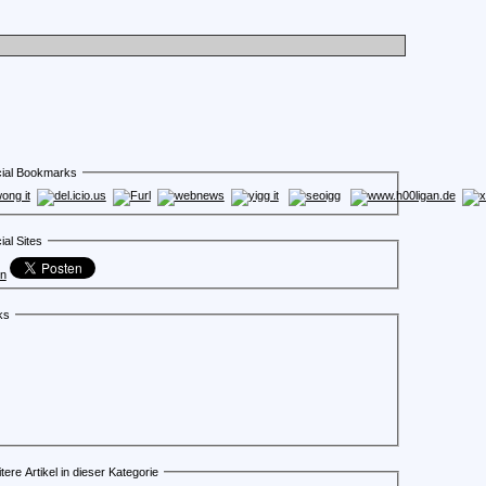
ial Bookmarks
ial Sites
en
ks
tere Artikel in dieser Kategorie