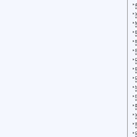
»
d
von
»
V
von
»
M
von
»
E
von
»
K
von
»
R
von
»
D
von
»
E
von
»
D
von
»
N
von
»
F
von
»
B
von
»
V
von
»
W
von
»
G
von