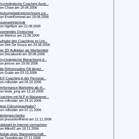
sychologische Coaching Ausb...
 Chaot am 18.06.2006
eckungsbeitragsrechnung zur...
 ErwinRommel am 19.08.2006
euerwehrtechnik
 highflyer am 22.08.2006
oomendes Osteuropa
 Markus am 22.08.2006
ufgabe des Coachings im Unt...
 Dirk De Souza am 24.08.2006
er 3D Aufkleber als Werbemittel
 Decalworld am 30.08.2006
sychologische Betrachtung d...
 jensos am 19.09.2006
lte Röhrenradios-Oft längst...
 Guido am 03.10.2006
LP Coaching in der Personal...
 rolfsöder am 04.10.2006
erformance Marketing als In...
 bodo_jung am 12.10.2006
oaching mit NLP in Manageme...
 rolfsöder am 24.10.2006
eue Führungsaufgabe?
 rolfsöder am 07.11.2006
erbegeschenke
 presents4friend am 12.11.2006
delstahl im Internet vermarkten
 Mike62 am 19.11.2006
odule eines Warenwirtschaft...
 Tsun4mi am 27.11.2006