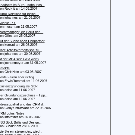
eadsets im Büro - schnurlos...
 Rock.it am 14.05.2007
ublic Relations für kleine ...
 johannes am 21.05.2007
uerilla-PR
n mosch am 21.05.2007
ventmanager, ein Beruf der ...
 Gilles am 25.05.2007
uf der Suche nach Linkpartner
 konrad am 28.05.2007
lare Arbeitsverhältnisse zu...
 johannes am 30.05.2007
st der MBA sein Geld wert?
 jochenmeyer am 31.05.2007
etektei
 ChrisHein am 03.06.2007
este Feiern aber richtig
 ErwinRommel am 11.06.2007
xistenzgründung als GbR
 delpa am 11.06.2007
er Gründungszuschuss - Tipp...
 delpa am 12.06.2007
dressqualität und das CRM d...
 GedysIntraWare am 22.06.2007
RM Lotus Notes
 infotexter am 26.06.2007
SB Stick Brillis und Design...
 B.Maier am 28.06.2007
ie Sie ein steigendes, wied...