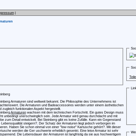
mpressum
|
rmaturen
Soc
Soc
Teil
Lin
einberg
einberg Armaturen sind weltweit bekannt. Die Philosophie des Unternehmens ist
achtenswert. Die Armaturen und Badeaccessoires werden unter einem ästhetischen
d zugleich funktionalen Aspekt hergestellt.
einberg
Armaturen
wachsen mit dem technischen Fortschritt. Ein gutes Design muss
cht unbedingt unerschwinglich sein. Jede Armatur wird genau durchdacht und mit
ebe zum Detail entwickelt. Bei Steinberg gibt es keine Zufälle. Kann ein Gegenstand
e Lebensqualität steigern?. Der Schatz der Armaturen liegt jedoch verborgen im
neren. Haben Sie schon einmal von einer "low-noise" Kartusche gehört?. Mit dieser
rtusche werden die Ger uschwerte erheblich gesenkt. Eine leise Armatur ist sehr
Wei
tspannend. Die Lebensdauer der Armaturen ist langfristig da sie aus hochwertigem