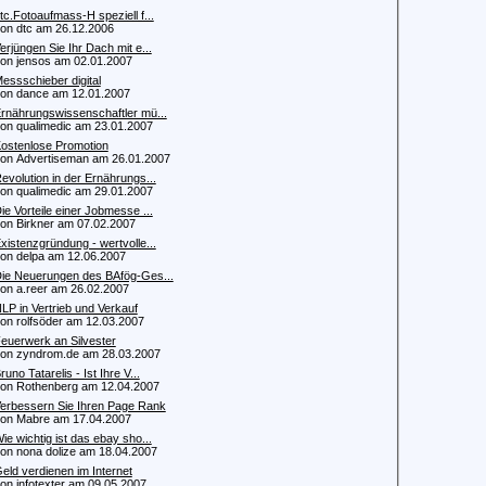
tc.Fotoaufmass-H speziell f...
 dtc am 26.12.2006
erjüngen Sie Ihr Dach mit e...
 jensos am 02.01.2007
essschieber digital
 dance am 12.01.2007
rnährungswissenschaftler mü...
 qualimedic am 23.01.2007
ostenlose Promotion
 Advertiseman am 26.01.2007
evolution in der Ernährungs...
 qualimedic am 29.01.2007
ie Vorteile einer Jobmesse ...
 Birkner am 07.02.2007
xistenzgründung - wertvolle...
 delpa am 12.06.2007
ie Neuerungen des BAfög-Ges...
 a.reer am 26.02.2007
LP in Vertrieb und Verkauf
 rolfsöder am 12.03.2007
euerwerk an Silvester
 zyndrom.de am 28.03.2007
runo Tatarelis - Ist Ihre V...
 Rothenberg am 12.04.2007
erbessern Sie Ihren Page Rank
 Mabre am 17.04.2007
ie wichtig ist das ebay sho...
 nona dolize am 18.04.2007
eld verdienen im Internet
 infotexter am 09.05.2007