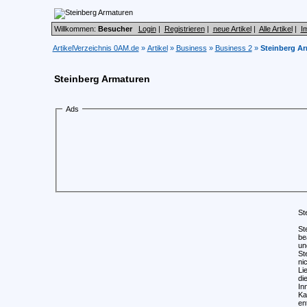
Willkommen:
Besucher
Login
|
Registrieren
|
neue Artikel
|
Alle Artikel
|
I
ArtikelVerzeichnis 0AM.de
»
Artikel
»
Business
»
Business 2
»
Steinberg A
Steinberg Armaturen
Ads
St
St
be
un
St
ni
Li
di
In
Ka
en