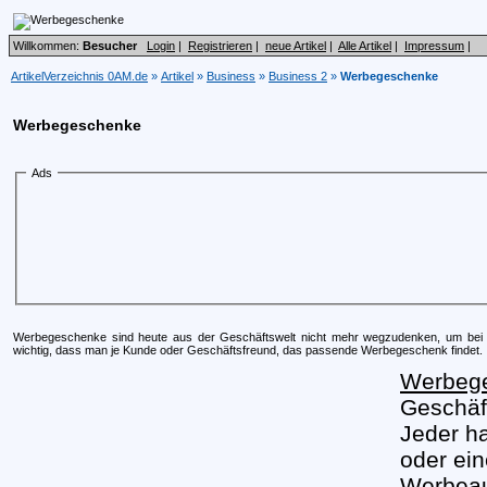
Willkommen:
Besucher
Login
|
Registrieren
|
neue Artikel
|
Alle Artikel
|
Impressum
|
ArtikelVerzeichnis 0AM.de
»
Artikel
»
Business
»
Business 2
»
Werbegeschenke
Werbegeschenke
Ads
Werbegeschenke sind heute aus der Geschäftswelt nicht mehr wegzudenken, um bei d
wichtig, dass man je Kunde oder Geschäftsfreund, das passende Werbegeschenk findet.
Werbeg
Geschäf
Jeder h
oder ei
Werbeau