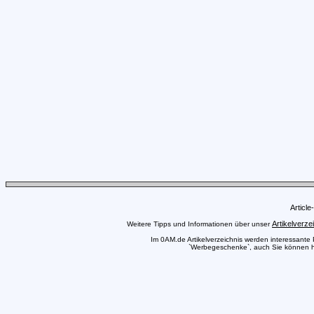
Articl
Artikelverze
Weitere Tipps und Informationen über unser
Im 0AM.de Artikelverzeichnis werden interessante Pr
`Werbegeschenke`, auch Sie können hie