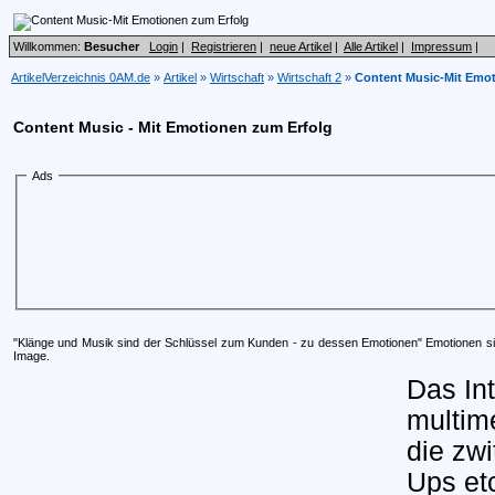
Willkommen:
Besucher
Login
|
Registrieren
|
neue Artikel
|
Alle Artikel
|
Impressum
|
ArtikelVerzeichnis 0AM.de
»
Artikel
»
Wirtschaft
»
Wirtschaft 2
»
Content Music-Mit Emot
Content Music - Mit Emotionen zum Erfolg
Ads
"Klänge und Musik sind der Schlüssel zum Kunden - zu dessen Emotionen" Emotionen si
Image.
Das In
multime
die zw
Ups et