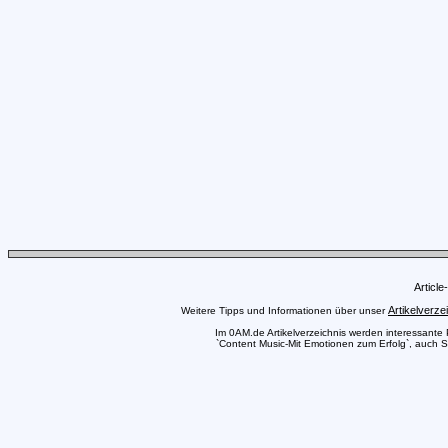
Articl
Artikelverze
Weitere Tipps und Informationen über unser
Im 0AM.de Artikelverzeichnis werden interessante Pr
`Content Music-Mit Emotionen zum Erfolg`, auch Si