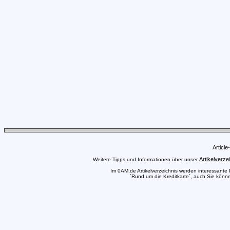
Articl
Artikelverze
Weitere Tipps und Informationen über unser
Im 0AM.de Artikelverzeichnis werden interessante Pr
`Rund um die Kreditkarte`, auch Sie könne