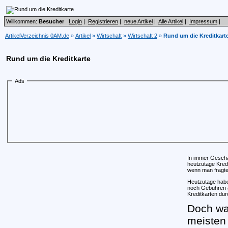
Willkommen:
Besucher
Login
|
Registrieren
|
neue Artikel
|
Alle Artikel
|
Impressum
|
ArtikelVerzeichnis 0AM.de
»
Artikel
»
Wirtschaft
»
Wirtschaft 2
»
Rund um die Kreditkart
Rund um die Kreditkarte
Ads
In immer Geschä
heutzutage Kred
wenn man fragte 
Heutzutage hab
noch Gebühren a
Kreditkarten dur
Doch was
meisten 