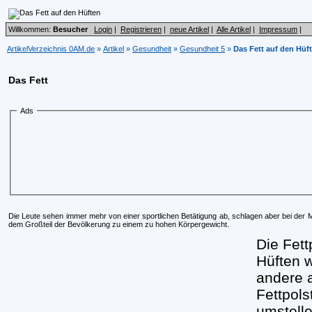
Willkommen:
Besucher
Login
|
Registrieren
|
neue Artikel
|
Alle Artikel
|
Impressum
|
ArtikelVerzeichnis 0AM.de
»
Artikel
»
Gesundheit
»
Gesundheit 5
»
Das Fett auf den Hüf
Das Fett
Ads
Die Leute sehen immer mehr von einer sportlichen Betätigung ab, schlagen aber bei der Ma
dem Großteil der Bevölkerung zu einem zu hohen Körpergewicht.
Die Fet
Hüften w
andere a
Fettpol
umstelle