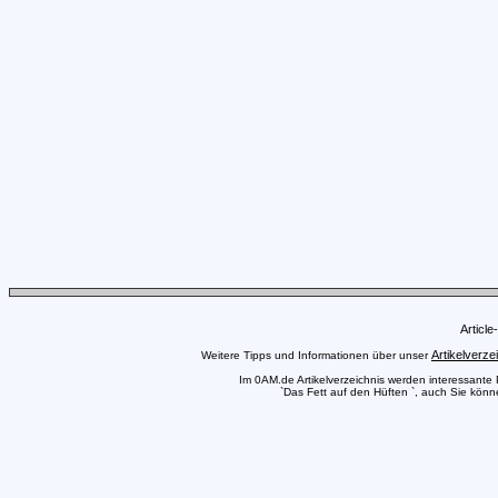
Articl
Artikelverze
Weitere Tipps und Informationen über unser
Im 0AM.de Artikelverzeichnis werden interessante Pr
`Das Fett auf den Hüften `, auch Sie könne