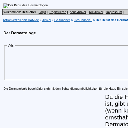
Willkommen:
Besucher
Login
|
Registrieren
|
neue Artikel
|
Alle Artikel
|
Impressum
|
ArtikelVerzeichnis 0AM.de
»
Artikel
»
Gesundheit
»
Gesundheit 5
»
Der Beruf des Derma
Der Dermatologe
Ads
Die Dermatologie beschäftigt sich mit den Behandlungsmöglichkeiten für die Haut. Ein so
Da die H
ist, gib
(wenn ke
ernstha
Dermatol