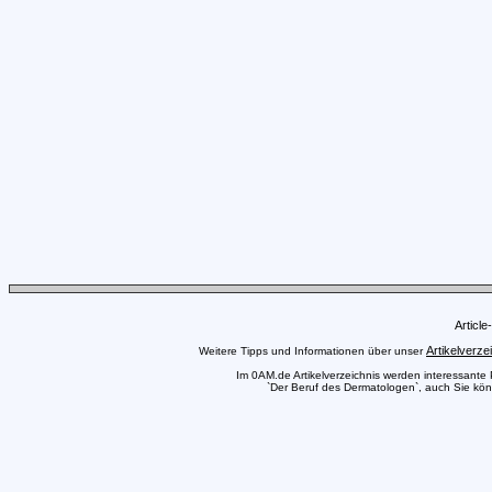
Articl
Artikelverze
Weitere Tipps und Informationen über unser
Im 0AM.de Artikelverzeichnis werden interessante Pr
`Der Beruf des Dermatologen`, auch Sie könn