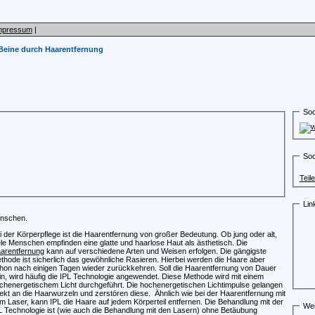
mpressum
|
Beine durch Haarentfernung
Soc
Soc
Teil
Lin
Menschen.
i der Körperpflege ist die Haarentfernung von großer Bedeutung. Ob jung oder alt,
ele Menschen empfinden eine glatte und haarlose Haut als ästhetisch. Die
arentfernung
kann auf verschiedene Arten und Weisen erfolgen. Die gängigste
thode ist sicherlich das gewöhnliche Rasieren. Hierbei werden die Haare aber
hon nach einigen Tagen wieder zurückkehren. Soll die Haarentfernung von Dauer
in, wird häufig die IPL Technologie angewendet. Diese Methode wird mit einem
chenergetischem Licht durchgeführt. Die hochenergetischen Lichtimpulse gelangen
rekt an die Haarwurzeln und zerstören diese. Ähnlich wie bei der Haarentfernung mit
m Laser, kann IPL die Haare auf jedem Körperteil entfernen. Die Behandlung mit der
Wei
L Technologie ist (wie auch die Behandlung mit den Lasern) ohne Betäubung