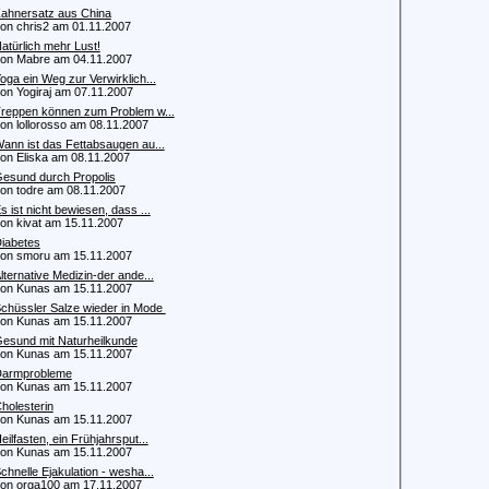
ahnersatz aus China
 chris2 am 01.11.2007
atürlich mehr Lust!
 Mabre am 04.11.2007
oga ein Weg zur Verwirklich...
 Yogiraj am 07.11.2007
reppen können zum Problem w...
 lollorosso am 08.11.2007
ann ist das Fettabsaugen au...
 Eliska am 08.11.2007
esund durch Propolis
 todre am 08.11.2007
s ist nicht bewiesen, dass ...
 kivat am 15.11.2007
iabetes
 smoru am 15.11.2007
lternative Medizin-der ande...
 Kunas am 15.11.2007
chüssler Salze wieder in Mode
 Kunas am 15.11.2007
esund mit Naturheilkunde
 Kunas am 15.11.2007
armprobleme
 Kunas am 15.11.2007
holesterin
 Kunas am 15.11.2007
eilfasten, ein Frühjahrsput...
 Kunas am 15.11.2007
chnelle Ejakulation - wesha...
 orga100 am 17.11.2007