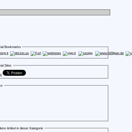
ial Bookmarks
ial Sites
en
ks
tere Artikel in dieser Kategorie