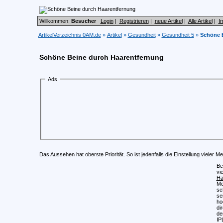
Willkommen:
Besucher
Login
|
Registrieren
|
neue Artikel
|
Alle Artikel
|
I
ArtikelVerzeichnis 0AM.de
»
Artikel
»
Gesundheit
»
Gesundheit 5
»
Schöne 
Schöne Beine durch Haarentfernung
Ads
Das Aussehen hat oberste Priorität. So ist jedenfalls die Einstellung vieler 
Be
vi
Ha
Me
sc
se
ho
di
de
IP