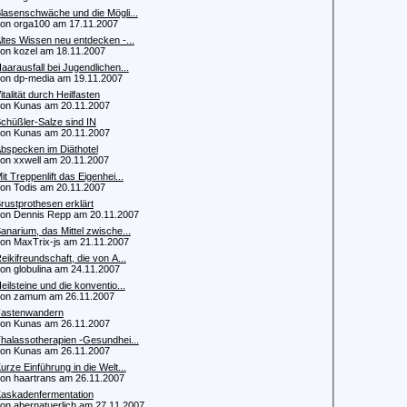
lasenschwäche und die Mögli...
 orga100 am 17.11.2007
ltes Wissen neu entdecken -...
 kozel am 18.11.2007
aarausfall bei Jugendlichen...
 dp-media am 19.11.2007
italität durch Heilfasten
 Kunas am 20.11.2007
chüßler-Salze sind IN
 Kunas am 20.11.2007
bspecken im Diäthotel
 xxwell am 20.11.2007
it Treppenlift das Eigenhei...
 Todis am 20.11.2007
rustprothesen erklärt
 Dennis Repp am 20.11.2007
anarium, das Mittel zwische...
 MaxTrix-js am 21.11.2007
eikifreundschaft, die von A...
 globulina am 24.11.2007
eilsteine und die konventio...
n zamum am 26.11.2007
astenwandern
 Kunas am 26.11.2007
halassotherapien -Gesundhei...
 Kunas am 26.11.2007
urze Einführung in die Welt...
 haartrans am 26.11.2007
askadenfermentation
 abernatuerlich am 27.11.2007