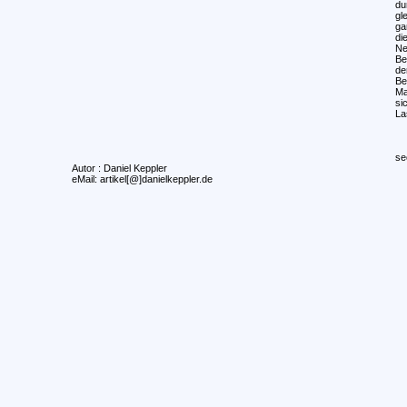
du
gl
ga
di
Ne
Be
de
Be
Ma
si
La
se
Autor : Daniel Keppler
eMail: artikel[@]danielkeppler.de