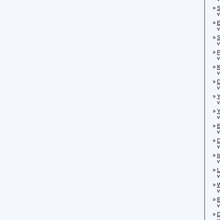
»
S
von
»
E
von
»
S
von
»
P
von
»
K
von
»
D
von
»
Y
von
»
Y
von
»
E
von
»
D
von
»
I
von
»
L
von
»
W
von
»
E
von
»
D