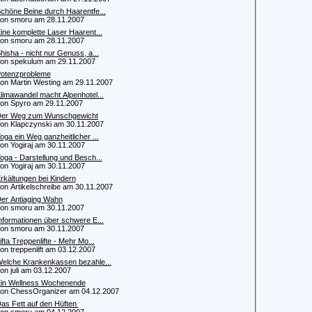
chöne Beine durch Haarentfe...
 smoru am 28.11.2007
ine komplette Laser Haarent...
 smoru am 28.11.2007
hisha - nicht nur Genuss, a...
 spekulum am 29.11.2007
otenzprobleme
 Martin Westing am 29.11.2007
limawandel macht Alpenhotel...
 Spyro am 29.11.2007
er Weg zum Wunschgewicht
 Klapczynski am 30.11.2007
oga ein Weg ganzheitlicher ...
 Yogiraj am 30.11.2007
oga - Darstellung und Besch...
 Yogiraj am 30.11.2007
rkältungen bei Kindern
 Artikelschreibe am 30.11.2007
er Antiaging Wahn
 smoru am 30.11.2007
nformationen über schwere E...
 smoru am 30.11.2007
ifta Treppenlifte - Mehr Mo...
 treppenlift am 03.12.2007
elche Krankenkassen bezahle...
 juli am 03.12.2007
in Wellness Wochenende
 ChessOrganizer am 04.12.2007
as Fett auf den Hüften