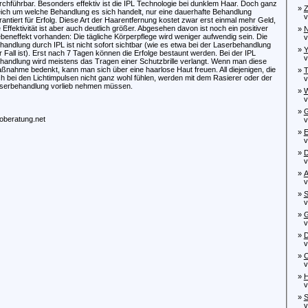
rchführbar. Besonders effektiv ist die IPL Technologie bei dunklem Haar. Doch ganz
»
Z
eich um welche Behandlung es sich handelt, nur eine dauerhafte Behandlung
von
rantiert für Erfolg. Diese Art der Haarentfernung kostet zwar erst einmal mehr Geld,
e Effektivität ist aber auch deutlich größer. Abgesehen davon ist noch ein positiver
»
N
beneffekt vorhanden: Die tägliche Körperpflege wird weniger aufwendig sein. Die
von
handlung durch IPL ist nicht sofort sichtbar (wie es etwa bei der Laserbehandlung
»
Y
r Fall ist). Erst nach 7 Tagen können die Erfolge bestaunt werden. Bei der IPL
von
handlung wird meistens das Tragen einer Schutzbrille verlangt. Wenn man diese
ßnahme bedenkt, kann man sich über eine haarlose Haut freuen. All diejenigen, die
»
T
ch bei den Lichtimpulsen nicht ganz wohl fühlen, werden mit dem Rasierer oder der
von
serbehandlung vorlieb nehmen müssen.
»
W
von
»
G
oberatung.net
von
»
E
von
»
D
von
»
A
von
»
S
von
»
G
von
»
D
von
»
C
von
»
H
von
»
S
von