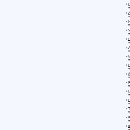
»
B
von
»
A
von
»
H
von
»
V
von
»
S
von
»
A
von
»
M
von
»
B
von
»
S
von
»
R
von
»
H
vo
»
F
von
»
T
von
»
K
von
»
K
von