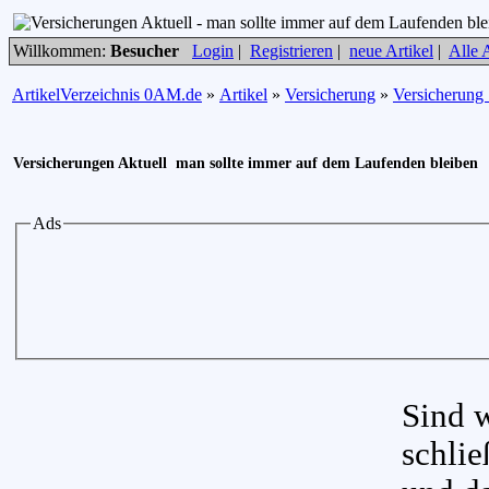
Willkommen:
Besucher
Login
|
Registrieren
|
neue Artikel
|
Alle A
ArtikelVerzeichnis 0AM.de
»
Artikel
»
Versicherung
»
Versicherung
Versicherungen Aktuell  man sollte immer auf dem Laufenden bleiben
Ads
Sind w
schlie