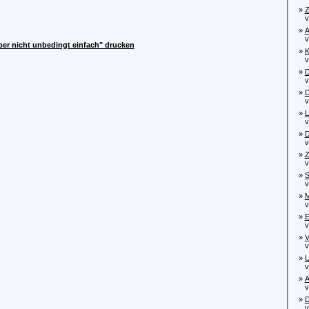
»
Z
von
»
A
von
aber nicht unbedingt einfach" drucken
»
K
von
»
D
von
»
D
von
»
L
von
»
D
von
»
Z
von
»
S
von
»
M
von
»
E
von
»
V
von
»
U
von
»
A
von
»
D
von