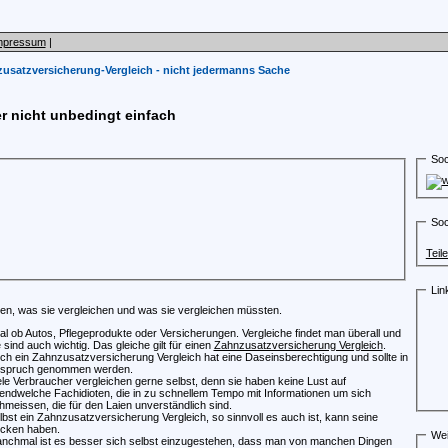
mpressum
|
usatzversicherung-Vergleich - nicht jedermanns Sache
er nicht unbedingt einfach
Soc
Soc
Teil
Lin
sen, was sie vergleichen und was sie vergleichen müssten.
al ob Autos, Pflegeprodukte oder Versicherungen. Vergleiche findet man überall und
e sind auch wichtig. Das gleiche gilt für einen
Zahnzusatzversicherung Vergleich
.
ch ein Zahnzusatzversicherung Vergleich hat eine Daseinsberechtigung und sollte in
spruch genommen werden.
ele Verbraucher vergleichen gerne selbst, denn sie haben keine Lust auf
gendwelche Fachidioten, die in zu schnellem Tempo mit Informationen um sich
hmeissen, die für den Laien unverständlich sind.
lbst ein Zahnzusatzversicherung Vergleich, so sinnvoll es auch ist, kann seine
cken haben.
Wei
nchmal ist es besser sich selbst einzugestehen, dass man von manchen Dingen