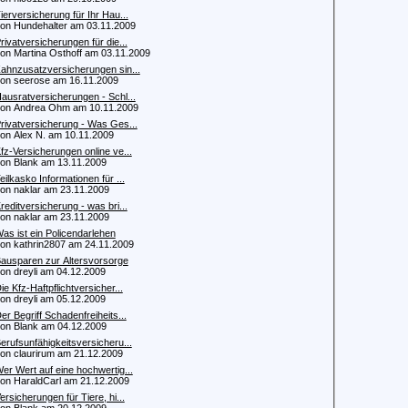
ierversicherung für Ihr Hau...
 Hundehalter am 03.11.2009
rivatversicherungen für die...
 Martina Osthoff am 03.11.2009
ahnzusatzversicherungen sin...
 seerose am 16.11.2009
ausratversicherungen - Schl...
 Andrea Ohm am 10.11.2009
rivatversicherung - Was Ges...
 Alex N. am 10.11.2009
fz-Versicherungen online ve...
 Blank am 13.11.2009
eilkasko Informationen für ...
 naklar am 23.11.2009
reditversicherung - was bri...
 naklar am 23.11.2009
as ist ein Policendarlehen
 kathrin2807 am 24.11.2009
ausparen zur Altersvorsorge
 dreyli am 04.12.2009
ie Kfz-Haftpflichtversicher...
 dreyli am 05.12.2009
er Begriff Schadenfreiheits...
 Blank am 04.12.2009
erufsunfähigkeitsversicheru...
 claurirum am 21.12.2009
er Wert auf eine hochwertig...
 HaraldCarl am 21.12.2009
ersicherungen für Tiere, hi...