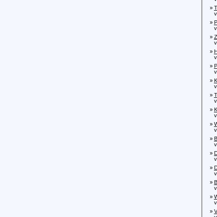
»
T
von
»
P
von
»
Z
von
»
H
von
»
P
von
»
K
von
»
T
von
»
K
von
»
W
von
»
B
von
»
D
von
»
D
von
»
B
von
»
W
von
»
V