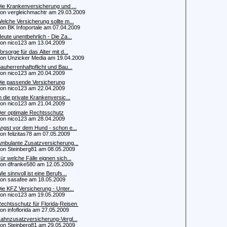
ie Krankenversicherung und ...
 vergleichmachtr am 29.03.2009
elche Versicherung sollte m...
 BK Infoportale am 07.04.2009
eute unentbehrlich - Die Za...
 nico123 am 13.04.2009
orsorge für das Alter mit d...
 Unzicker Media am 19.04.2009
auherrenhaftpflicht und Bau...
 nico123 am 20.04.2009
ie passende Versicherung
 nico123 am 22.04.2009
n die private Krankenversic...
 nico123 am 21.04.2009
er optimale Rechtsschutz
 nico123 am 28.04.2009
ngst vor dem Hund - schon e...
 felizitas78 am 07.05.2009
mbulante Zusatzversicherung...
 Steinberg81 am 08.05.2009
ür welche Fälle eignen sich...
 dfranke580 am 12.05.2009
ie sinnvoll ist eine Berufs...
 sasafee am 18.05.2009
ie KFZ Versicherung - Unter...
 nico123 am 19.05.2009
echtsschutz für Florida-Reisen
 infoflorida am 27.05.2009
ahnzusatzversicherung-Vergl...
 Steinberg81 am 29.05.2009