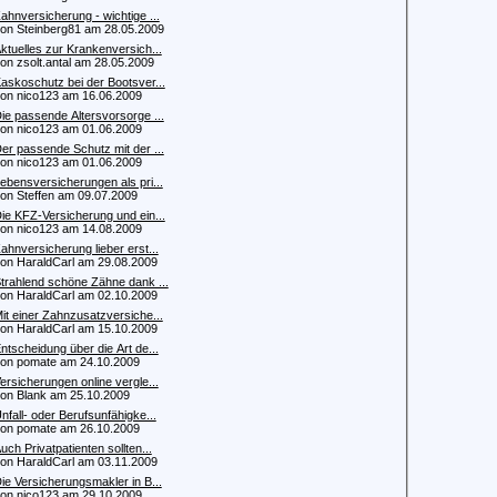
ahnversicherung - wichtige ...
 Steinberg81 am 28.05.2009
ktuelles zur Krankenversich...
 zsolt.antal am 28.05.2009
askoschutz bei der Bootsver...
 nico123 am 16.06.2009
ie passende Altersvorsorge ...
 nico123 am 01.06.2009
er passende Schutz mit der ...
 nico123 am 01.06.2009
ebensversicherungen als pri...
 Steffen am 09.07.2009
ie KFZ-Versicherung und ein...
 nico123 am 14.08.2009
ahnversicherung lieber erst...
 HaraldCarl am 29.08.2009
trahlend schöne Zähne dank ...
 HaraldCarl am 02.10.2009
it einer Zahnzusatzversiche...
 HaraldCarl am 15.10.2009
ntscheidung über die Art de...
 pomate am 24.10.2009
ersicherungen online vergle...
 Blank am 25.10.2009
nfall- oder Berufsunfähigke...
 pomate am 26.10.2009
uch Privatpatienten sollten...
 HaraldCarl am 03.11.2009
ie Versicherungsmakler in B...
 nico123 am 29.10.2009