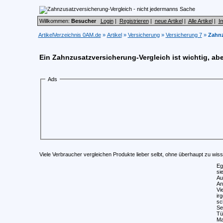
Willkommen:
Besucher
Login
|
Registrieren
|
neue Artikel
|
Alle Artikel
|
I
ArtikelVerzeichnis 0AM.de
»
Artikel
»
Versicherung
»
Versicherung 7
»
Zahnz
Ein Zahnzusatzversicherung-Vergleich ist wichtig, ab
Ads
Viele Verbraucher vergleichen Produkte lieber selbt, ohne überhaupt zu wis
Eg
si
Au
An
Vi
ir
sc
Se
Tü
Ma