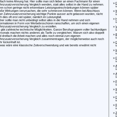
nfach keine Ahnung hat. Hier sollte man sich lieber an einen Fachmann für einen
»
D
hnzusatzversicherung Vergleich wenden, statt alles selbst in die Hand zu nehmen.
von
nn schon geringe nicht erkennbare Leistungseinschränkungen können später
oße Wirkungen verursachen, die sehr schmerzen können. Wenn bei Abschluss
»
W
ner Zahnzusatzversicherung wichtige Punkte ausser acht gelassen wurden, rächt
von
h dies oft erst viel später, nämlich im Leistungfall.
»
H
her sollte man nicht unbedingt selbst alles in die Hand nehmen und sich
von
formationen in Form von Werbebroschüren ranschaffen, um sich einen eigenen
hnzusatzversicherung Vergleich zu erstellen.
»
V
 gibt zahlreiche technische Möglichkeiten. Ganze Berufsgruppem voller fachlundigen
von
rsonals machen nichts anderes als Tarife zu vergleichen. Warum sich also doppelt
»
B
d dreifach die Arbeit machen und alles noch einmal zum eigenen
von
hnzusatzversicherung Vergleich zusammentragen, der möglicherweise auch noch
hr lückenhaft ist.
»
D
was wäre eine klassische Zeitverschwendung und wie bereits erwähnt nicht
von
»
I
von
»
D
von
»
A
von
»
A
von
»
F
von
»
W
von
»
D
von
»
R
von
»
Z
von