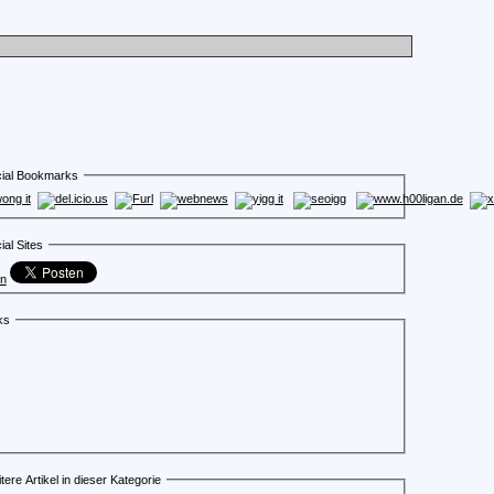
ial Bookmarks
ial Sites
en
ks
tere Artikel in dieser Kategorie