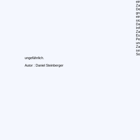
ei
Za
De
gr
ei
sic
Da
In
Za
Es
Pe
un
Za
se
So
ungefährlich.
Autor : Daniel Steinberger