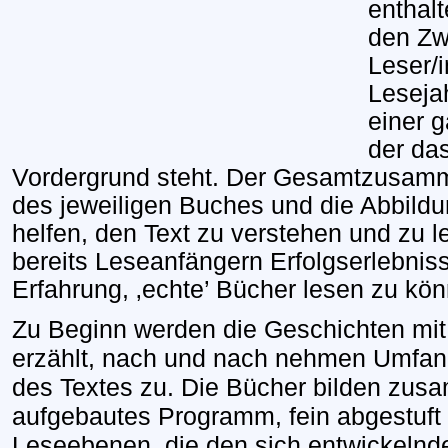
enthal
den Z
Leser/i
Leseja
einer 
der da
Vordergrund steht. Der Gesamtzusam
des jeweiligen Buches und die Abbildu
helfen, den Text zu verstehen und zu l
bereits Leseanfängern
Erfolgserlebnis
Erfahrung, ‚echte’ Bücher lesen zu kö
Zu Beginn werden die Geschichten mit
erzählt, nach und nach nehmen Umfan
des Textes zu.
Die Bücher
bilden zusa
aufgebautes Programm, fein abgestuft 
Leseebenen, die den sich entwickelnd