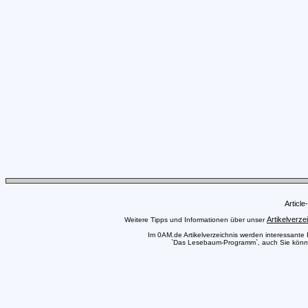
Articl
Artikelverze
Weitere Tipps und Informationen über unser
Im 0AM.de Artikelverzeichnis werden interessante Pr
`Das Lesebaum-Programm`, auch Sie können 