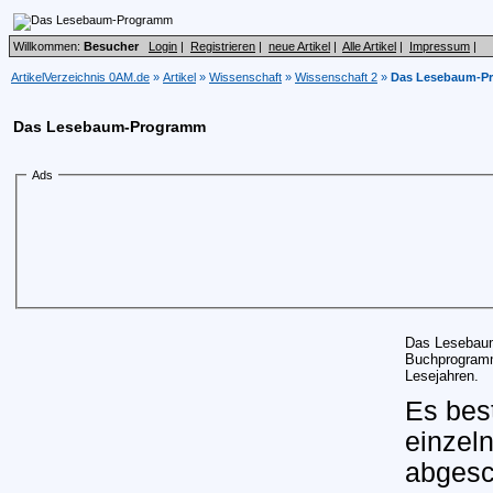
Willkommen:
Besucher
Login
|
Registrieren
|
neue Artikel
|
Alle Artikel
|
Impressum
|
ArtikelVerzeichnis 0AM.de
»
Artikel
»
Wissenschaft
»
Wissenschaft 2
»
Das Lesebaum-P
Das Lesebaum-Programm
Ads
Das Lesebaum
Buchprogramm
Lesejahren.
Es best
einzeln
abgesc