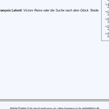
von
»
S
von
rançois Lelord:
Victors Reise oder die Suche nach dem Glück
. Beide
»
C
von
»
P
von
»
D
von
»
F
von
Article-Engine © by
|
by netoptimize.de
AlexScriptEngine.de
Web-Optimierung