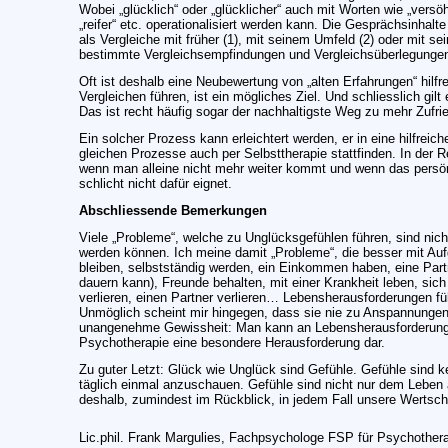
Wobei „glücklich“ oder „glücklicher“ auch mit Worten wie „versöhnt
„reifer“ etc. operationalisiert werden kann. Die Gesprächsinhal
als Vergleiche mit früher (1), mit seinem Umfeld (2) oder mit se
bestimmte Vergleichsempfindungen und Vergleichsüberlegungen 
Oft ist deshalb eine Neubewertung von „alten Erfahrungen“ hil
Vergleichen führen, ist ein mögliches Ziel. Und schliesslich gilt 
Das ist recht häufig sogar der nachhaltigste Weg zu mehr Zufrie
Ein solcher Prozess kann erleichtert werden, er in eine hilfreic
gleichen Prozesse auch per Selbsttherapie stattfinden. In der 
wenn man alleine nicht mehr weiter kommt und wenn das persön
schlicht nicht dafür eignet.
Abschliessende Bemerkungen
Viele „Probleme“, welche zu Unglücksgefühlen führen, sind nich
werden können. Ich meine damit „Probleme“, die besser mit A
bleiben, selbstständig werden, ein Einkommen haben, eine Partn
dauern kann), Freunde behalten, mit einer Krankheit leben, sic
verlieren, einen Partner verlieren… Lebensherausforderungen f
Unmöglich scheint mir hingegen, dass sie nie zu Anspannungen
unangenehme Gewissheit: Man kann an Lebensherausforderungen 
Psychotherapie eine besondere Herausforderung dar.
Zu guter Letzt: Glück wie Unglück sind Gefühle. Gefühle sind k
täglich einmal anzuschauen. Gefühle sind nicht nur dem Leben 
deshalb, zumindest im Rückblick, in jedem Fall unsere Wertsc
Lic.phil. Frank Margulies, Fachpsychologe FSP für
Psychothera