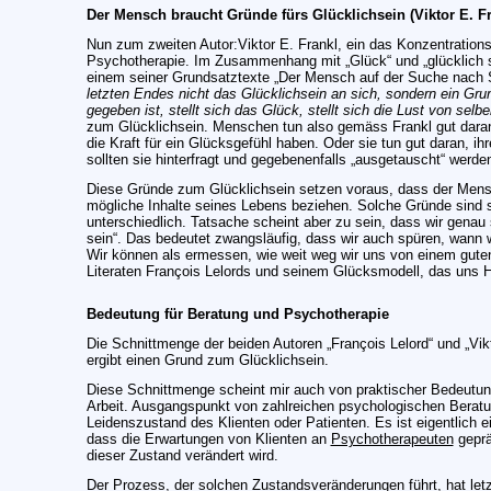
Der Mensch braucht Gründe fürs Glücklichsein (Viktor E. Fr
Nun zum zweiten Autor:Viktor E. Frankl, ein das Konzentrationsl
Psychotherapie. Im Zusammenhang mit „Glück“ und „glücklich s
einem seiner Grundsatztexte „Der Mensch auf der Suche nach S
letzten Endes nicht das Glücklichsein an sich, sondern ein Gr
gegeben ist, stellt sich das Glück, stellt sich die Lust von selbe
zum Glücklichsein. Menschen tun also gemäss Frankl gut daran,
die Kraft für ein Glücksgefühl haben. Oder sie tun gut daran, i
sollten sie hinterfragt und gegebenenfalls „ausgetauscht“ werde
Diese Gründe zum Glücklichsein setzen voraus, dass der Mensc
mögliche Inhalte seines Lebens beziehen. Solche Gründe sind s
unterschiedlich. Tatsache scheint aber zu sein, dass wir genau
sein“. Das bedeutet zwangsläufig, dass wir auch spüren, wann 
Wir können als ermessen, wie weit weg wir uns von einem guten
Literaten François Lelords und seinem Glücksmodell, das uns 
Bedeutung für Beratung und Psychotherapie
Die Schnittmenge der beiden Autoren „François Lelord“ und „Vik
ergibt einen Grund zum Glücklichsein.
Diese Schnittmenge scheint mir auch von praktischer Bedeutun
Arbeit. Ausgangspunkt von zahlreichen psychologischen Beratu
Leidenszustand des Klienten oder Patienten. Es ist eigentlich 
dass die Erwartungen von Klienten an
Psychotherapeuten
geprä
dieser Zustand verändert wird.
Der Prozess, der solchen Zustandsveränderungen führt, hat let