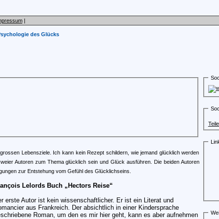
mpressum
|
Psychologie des Glücks
Soc
Soc
Teil
Lin
der grossen Lebensziele. Ich kann kein Rezept schildern, wie jemand glücklich werden
weier Autoren zum Thema glücklich sein und Glück ausführen. Die beiden Autoren
egungen zur Entstehung vom Gefühl des Glücklichseins.
ançois Lelords Buch „Hectors Reise“
r erste Autor ist kein wissenschaftlicher. Er ist ein Literat und
mancier aus Frankreich. Der absichtlich in einer Kindersprache
Wei
schriebene Roman, um den es mir hier geht, kann es aber aufnehmen