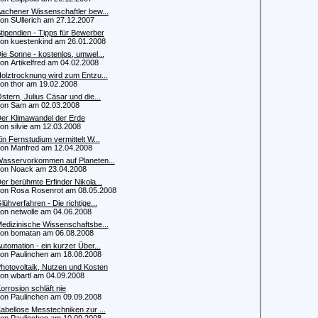
achener Wissenschaftler bew...
 SUllerich am 27.12.2007
tipendien - Tipps für Bewerber
 kuestenkind am 26.01.2008
ie Sonne - kostenlos, umwel...
 Artikelfred am 04.02.2008
olztrocknung wird zum Entzu...
 thor am 19.02.2008
stern, Julius Cäsar und die...
n Sam am 02.03.2008
er Klimawandel der Erde
 silvie am 12.03.2008
in Fernstudium vermittelt W...
 Manfred am 12.04.2008
asservorkommen auf Planeten...
n Noack am 23.04.2008
er berühmte Erfinder Nikola...
 Rosa Rosenrot am 08.05.2008
lühverfahren - Die richtige...
 netwolle am 04.06.2008
edizinische Wissenschaftsbe...
 bomatan am 06.08.2008
utomation - ein kurzer Über...
 Paulinchen am 18.08.2008
hotovoltaik, Nutzen und Kosten
 wbartl am 04.09.2008
orrosion schläft nie
 Paulinchen am 09.09.2008
abellose Messtechniken zur ...