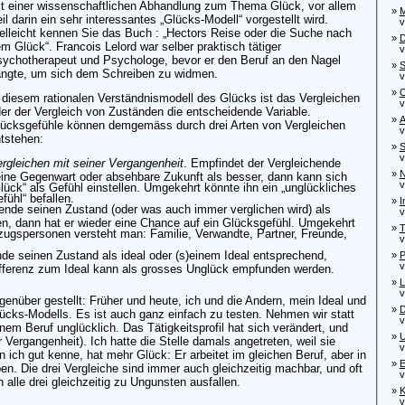
t einer wissenschaftlichen Abhandlung zum Thema Glück, vor allem
»
M
il darin ein sehr interessantes „Glücks-Modell“ vorgestellt wird.
von
elleicht kennen Sie das Buch : „Hectors Reise oder die Suche nach
»
D
m Glück“. Francois Lelord war selber praktisch tätiger
von
ychotherapeut und Psychologe, bevor er den Beruf an den Nagel
»
S
ngte, um sich dem Schreiben zu widmen.
von
»
O
 diesem rationalen Verständnismodell des Glücks ist das Vergleichen
von
er der Vergleich von Zuständen die entscheidende Variable.
»
A
ücksgefühle können demgemäss durch drei Arten von Vergleichen
von
tstehen:
»
S
von
rgleichen mit seiner Vergangenheit
. Empfindet der Vergleichende
»
N
ine Gegenwart oder absehbare Zukunft als besser, dann kann sich
vo
lück“ als Gefühl einstellen. Umgekehrt könnte ihn ein „unglückliches
fühl“ befallen.
»
I
hende seinen Zustand (oder was auch immer verglichen wird) als
von
n, dann hat er wieder eine Chance auf ein Glücksgefühl. Umgekehrt
»
T
ugspersonen versteht man: Familie, Verwandte, Partner, Freunde,
von
nde seinen Zustand als ideal oder (s)einem Ideal entsprechend,
»
P
von
ifferenz zum Ideal kann als grosses Unglück empfunden werden.
»
L
von
nüber gestellt: Früher und heute, ich und die Andern, mein Ideal und
»
D
ücks-Modells. Es ist auch ganz einfach zu testen. Nehmen wir statt
von
m Beruf unglücklich. Das Tätigkeitsprofil hat sich verändert, und
»
U
 Vergangenheit). Ich hatte die Stelle damals angetreten, weil sie
von
ich gut kenne, hat mehr Glück: Er arbeitet im gleichen Beruf, aber in
»
E
eben. Die drei Vergleiche sind immer auch gleichzeitig machbar, und oft
von
alle drei gleichzeitig zu Ungunsten ausfallen.
»
K
von