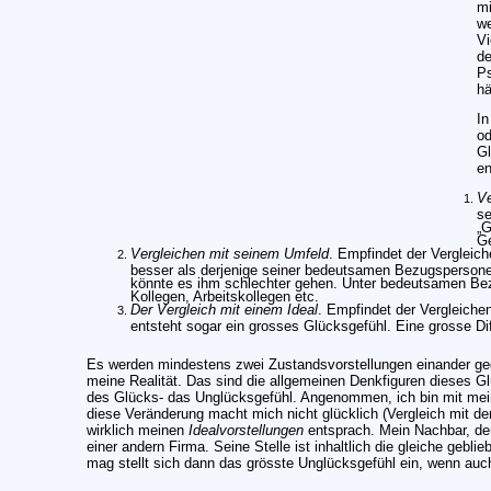
mi
we
Vi
de
Ps
hä
In
od
Gl
en
Ve
se
„G
Ge
Vergleichen mit seinem Umfeld
. Empfindet der Vergleic
besser als derjenige seiner bedeutsamen Bezugspersone
könnte es ihm schlechter gehen. Unter bedeutsamen Bez
Kollegen, Arbeitskollegen etc.
Der Vergleich mit einem Ideal
. Empfindet der Vergleiche
entsteht sogar ein grosses Glücksgefühl. Eine grosse D
Es werden mindestens zwei Zustandsvorstellungen einander gege
meine Realität. Das sind die allgemeinen Denkfiguren dieses Gl
des Glücks- das Unglücksgefühl. Angenommen, ich bin mit meine
diese Veränderung macht mich nicht glücklich (Vergleich mit der
wirklich meinen
Idealvorstellungen
entsprach. Mein Nachbar, den 
einer andern Firma. Seine Stelle ist inhaltlich die gleiche gebli
mag stellt sich dann das grösste Unglücksgefühl ein, wenn auch 