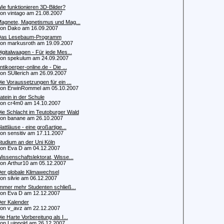
ie funktionieren 3D-Bilder?
 vintago am 21.08.2007
agnete, Magnetismus und Mag...
n Dako am 16.09.2007
as Lesebaum-Programm
 markusroth am 19.09.2007
igitalwaagen - Für jede Mes...
 spekulum am 24.09.2007
ntikoerper-online.de - Die ...
 SUllerich am 26.09.2007
ie Voraussetzungen für ein ...
 ErwinRommel am 05.10.2007
atein in der Schule
 cr4m0 am 14.10.2007
ie Schlacht im Teutoburger Wald
 banane am 26.10.2007
lattläuse - eine großartige...
 sensitiv am 17.11.2007
tudium an der Uni Köln
 Eva D am 04.12.2007
issenschaftslektorat, Wisse...
 Arthur10 am 05.12.2007
er globale Klimawechsel
 silvie am 06.12.2007
mmer mehr Studenten schließ...
 Eva D am 12.12.2007
er Kalender
 v_avz am 22.12.2007
ie Harte Vorbereitung als I...
 Luippold am 26.12.2007