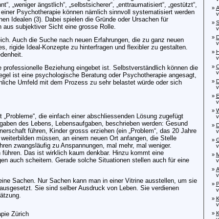
“, „weniger ängstlich“, „selbstsicherer“, „enttraumatisiert“, „gestützt“,
»
A
te einer Psychotherapie können nämlich sinnvoll systematisiert werden
von
inen Idealen (3). Dabei spielen die Gründe oder Ursachen für
»
S
aus subjektiver Sicht eine grosse Rolle.
von
»
D
freich. Auch die Suche nach neuen Erfahrungen, die zu ganz neuen
von
es, rigide Ideal-Konzepte zu hinterfragen und flexibler zu gestalten.
»
H
denheit.
von
»
O
he professionelle Beziehung eingebet ist. Selbstverständlich können die
vo
Regel ist eine psychologische Beratung oder
Psychotherapie
angesagt,
»
D
liche Umfeld mit dem Prozess zu sehr belastet würde oder sich
von
»
E
von
»
W
t „Probleme“, die einfach einer abschliessenden Lösung zugefügt
vo
ufgaben des Lebens, Lebensaufgaben, beschrieben werden: Gesund
»
D
erschaft führen, Kinder grosss erziehen (ein „Problem“, das 20 Jahre
von
h weiterbilden müssen, an einem neuen Ort anfangen, die Stelle
»
G
ühren zwangsläufig zu Anspannungen, mal mehr, mal weniger.
von
 führen. Das ist wirklich kaum denkbar. Hinzu kommt eine
»
M
auch scheitern. Gerade solche Situationen stellen auch für eine
von
»
A
von
eine Sachen. Nur Sachen kann man in einer Vitrine ausstellen, um sie
»
P
ausgesetzt. Sie sind selber Ausdruck von Leben. Sie verdienen
von
hätzung.
»
K
von
pie Zürich
»
K