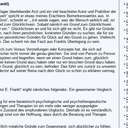
ankl)
»
W
von
ager überlebender Arzt und ein viel beachteter Autor und Praktiker der
»
M
ein“ spricht er etwas meines Erachtens Bemerkenswertes aus. In
vo
inn“, schreibt er:
„ Ich würde sagen, was der Mensch wirklich will, ist
»
D
und zum Glücklichsein. Sobald nämlich ein Grund zum Glücklichsein
von
r ein.“
Glücklichsein an und für sich gibt es nicht. Es gibt nur Gründe
»
D
 nach ihren persönlichen, konkreten Gründen zu suchen, die für sie
von
hren persönlichen Gründen für Glück auf den Grund zu gehen. Vielleicht
»
a
n. Das scheint mir das Fazit aus Frankls Überlegung zu sein.
von
»
D
h zum Voraus Vorstellungen oder Konzepte hat, die sich auf
von
icher nicht immer die genau gleichen. Sie sind von Person zu Person
»
L
 spüren und begreifen, wenn wir einen Grund haben zum „glücklich
von
wir keinen Grund dazu haben oder nur ein bisschen Grund dazu haben.
»
D
 Grund, glücklich zu sein, befinden. Das führt uns zurück zu unserem
von
Hector auf seiner Reise nach dem Glück so schön zu erklären vermag.
»
B
von
»
S
von
tor E. Frankl“ ergibt nämliches folgendes: Ein gewonnener Vergleich
»
W
von
»
D
g für eine beraterisch-psychologische und psychotherapeutische
von
ngen und Therapien ist ein mehr oder weniger ausgeprägter
»
I
ein Zustand des empfundenen Unglücks. Deshalb ist es verständlich,
von
gt sind von der Hoffnung, dass durch die Beratung und Therapie
»
D
von
»
D
ztlich mögliche Gründe zum Gegenstand, sich glücklicher zu fühlen.
von