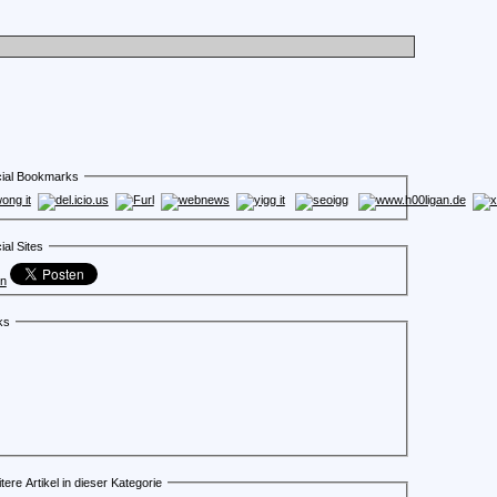
ial Bookmarks
ial Sites
en
ks
tere Artikel in dieser Kategorie