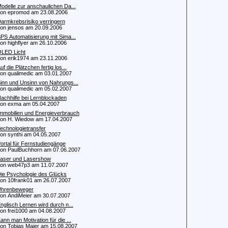
odelle zur anschaulichen Da...
 epromod am 23.08.2006
armkrebsrisiko verringern
 jensos am 20.09.2006
PS Automatisierung mit Sima...
 highflyer am 26.10.2006
LED Licht
 erik1974 am 23.11.2006
uf die Plätzchen fertig los...
 qualimedic am 03.01.2007
inn und Unsinn von Nahrungs...
 qualimedic am 05.02.2007
achhilfe bei Lernblockaden
n exma am 05.04.2007
mmobilien und Energieverbrauch
 H. Wiedow am 17.04.2007
echnologietransfer
 synthi am 04.05.2007
ortal für Fernstudiengänge
 PaulBuchhorn am 07.06.2007
aser und Lasershow
 web47p3 am 11.07.2007
ie Psychologie des Glücks
 10frank01 am 26.07.2007
hrenbeweger
 AndiMeier am 30.07.2007
nglisch Lernen wird durch n...
 frei1000 am 04.08.2007
ann man Motivation für die ...
 Tobias Maier am 15.08.2007