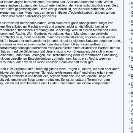
ner lebenslangen harmonischen Partnerschaft. Aber man bedenke auch: Wer in
»
W
nem ständigen Zustand der Unzufriedenheit lebt, der kann nicht glücklich sein. Dies
von
hließt sich gegenseitig aus. Denn wer glücklich ist, der ist auch zufrieden. Viele
eleute, auch aus München, verharren in dieser „Todstellsituation“, ändern an der
»
G
tuation wird sich so allerdings gar nichts.
von
»
D
e allermeisten Betroffenen haben, wohl auch nicht ganz unbegründet, Angst vor
vo
nem Rosenkrieg mit Rechtsanwalt und glauben nicht an die Möglichkeit einer
rsöhnlichen, friedlichen Trennung und Scheidung. Warum führen Menschen einen
»
F
senkrieg? Rache, Wut, Geldgier, Vergeltung, Hass. Manches mag vielleicht
vo
rechtfertigt sein, manches nicht, manches nachvollziehbar, anderes auch wieder
»
E
cht. Je bewusster und sachlicher jemand mit seiner eigenen Situation umgehen kann,
vo
sto weniger wird er einem drohenden Rosenkrieg Öl ins Feuer gießen. Zur
terstützung benötigen betroffene Ehepaare hierfür einen erfahrenen Partner, der die
»
M
 hat sich auf die Begleitung und Unterstützung von Ehepaaren, die sich in einer
von
gemeinsame Finden von Lösungen, die Herbeiführung einer versöhnlichen Scheidung,
»
V
mit den getroffenen Entscheidungen zufrieden sein kann, erst Recht, wenn es
von
 verbunden, auch wenn es keine eheliche Gemeinschaft mehr gibt.
»
D
chon zum Zeitpunkt der Trennung gibt es viele Fragen zu klären, die sich aber auch
von
Tätigwerden des Netzwerkes "Scheidung-clevergestalten" und eines erfahrenen
»
K
tegien entwickeln und finanzielle, organisatorische und steuerliche Dinge im
von
zeitig emotionale Belastungen reduziert. So ist der spätere Termin vor dem
ng Leisten mit dem Inhaber Herrn Leisten, zusammen mit einem kompetenten
»
D
von
»
I
von
»
W
von
»
A
von
»
E
von
»
D
von