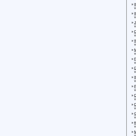
»
W
von
»
W
von
»
J
von
»
D
von
»
W
von
»
M
von
»
F
von
»
D
vo
»
W
von
»
P
von
»
D
vo
»
D
von
»
G
von
»
K
von
»
M
von