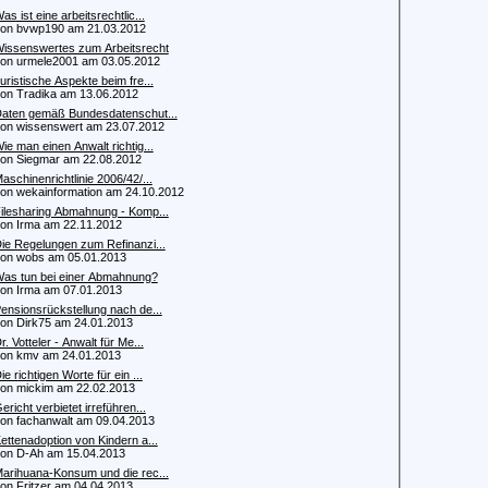
as ist eine arbeitsrechtlic...
 bvwp190 am 21.03.2012
issenswertes zum Arbeitsrecht
 urmele2001 am 03.05.2012
uristische Aspekte beim fre...
 Tradika am 13.06.2012
aten gemäß Bundesdatenschut...
 wissenswert am 23.07.2012
ie man einen Anwalt richtig...
 Siegmar am 22.08.2012
aschinenrichtlinie 2006/42/...
 wekainformation am 24.10.2012
ilesharing Abmahnung - Komp...
 Irma am 22.11.2012
ie Regelungen zum Refinanzi...
n wobs am 05.01.2013
as tun bei einer Abmahnung?
 Irma am 07.01.2013
ensionsrückstellung nach de...
 Dirk75 am 24.01.2013
r. Votteler - Anwalt für Me...
n kmv am 24.01.2013
ie richtigen Worte für ein ...
 mickim am 22.02.2013
ericht verbietet irreführen...
 fachanwalt am 09.04.2013
ettenadoption von Kindern a...
 D-Ah am 15.04.2013
arihuana-Konsum und die rec...
 Fritzer am 04.04.2013