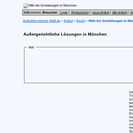
Willkommen:
Besucher
Login
|
Registrieren
|
neue Artikel
|
Alle Artikel
|
I
ArtikelVerzeichnis 0AM.de
»
Artikel
»
Recht
»
Hilfe bei Scheidungen in M
Außergerichtliche Lösungen in München
Ads
Um
Tr
sc
we
be
vo
Er
vo
vo
zu
He
Sc