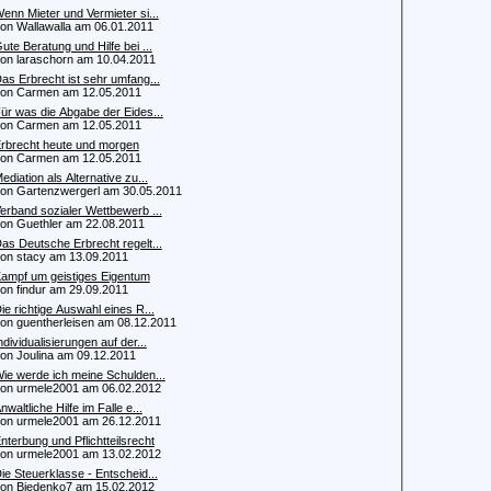
enn Mieter und Vermieter si...
 Wallawalla am 06.01.2011
ute Beratung und Hilfe bei ...
 laraschorn am 10.04.2011
as Erbrecht ist sehr umfang...
n Carmen am 12.05.2011
ür was die Abgabe der Eides...
n Carmen am 12.05.2011
rbrecht heute und morgen
n Carmen am 12.05.2011
ediation als Alternative zu...
 Gartenzwergerl am 30.05.2011
erband sozialer Wettbewerb ...
 Guethler am 22.08.2011
as Deutsche Erbrecht regelt...
 stacy am 13.09.2011
ampf um geistiges Eigentum
 findur am 29.09.2011
ie richtige Auswahl eines R...
 guentherleisen am 08.12.2011
ndividualisierungen auf der...
 Joulina am 09.12.2011
ie werde ich meine Schulden...
 urmele2001 am 06.02.2012
nwaltliche Hilfe im Falle e...
 urmele2001 am 26.12.2011
nterbung und Pflichtteilsrecht
 urmele2001 am 13.02.2012
ie Steuerklasse - Entscheid...
 Biedenko7 am 15.02.2012