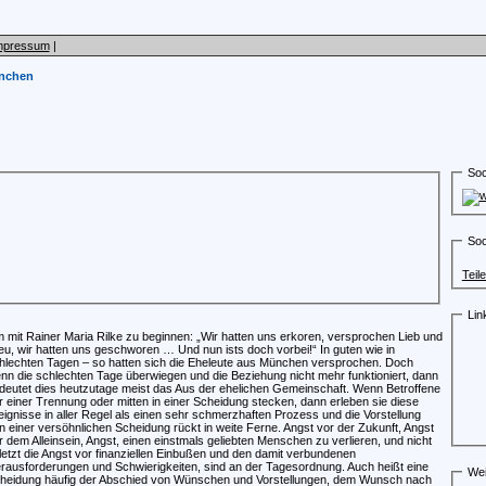
mpressum
|
ünchen
Soc
Soc
Teil
Lin
 mit Rainer Maria Rilke zu beginnen: „Wir hatten uns erkoren, versprochen Lieb und
eu, wir hatten uns geschworen … Und nun ists doch vorbei!“ In guten wie in
hlechten Tagen – so hatten sich die Eheleute aus München versprochen. Doch
nn die schlechten Tage überwiegen und die Beziehung nicht mehr funktioniert, dann
deutet dies heutzutage meist das Aus der ehelichen Gemeinschaft. Wenn Betroffene
r einer Trennung oder mitten in einer Scheidung stecken, dann erleben sie diese
eignisse in aller Regel als einen sehr schmerzhaften Prozess und die Vorstellung
n einer versöhnlichen Scheidung rückt in weite Ferne. Angst vor der Zukunft, Angst
r dem Alleinsein, Angst, einen einstmals geliebten Menschen zu verlieren, und nicht
letzt die Angst vor finanziellen Einbußen und den damit verbundenen
rausforderungen und Schwierigkeiten, sind an der Tagesordnung. Auch heißt eine
Wei
heidung häufig der Abschied von Wünschen und Vorstellungen, dem Wunsch nach