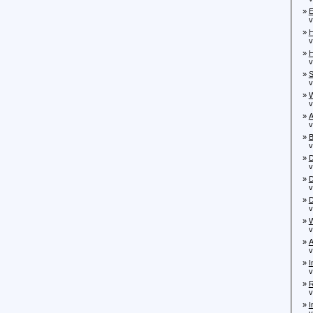
»
E
von
»
H
von
»
H
von
»
S
von
»
W
von
»
A
von
»
B
von
»
D
von
»
D
von
»
D
von
»
W
von
»
A
von
»
I
von
»
R
von
»
I