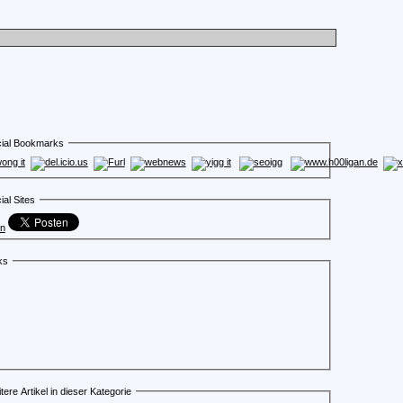
ial Bookmarks
ial Sites
en
ks
tere Artikel in dieser Kategorie