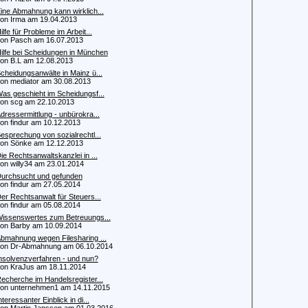
ine Abmahnung kann wirklich...
 Irma am 19.04.2013
ilfe für Probleme im Arbeit...
 Pasch am 16.07.2013
ilfe bei Scheidungen in München
 B.L am 12.08.2013
cheidungsanwälte in Mainz ü...
 mediator am 30.08.2013
as geschieht im Scheidungsf...
 scg am 22.10.2013
dressermittlung - unbürokra...
 findur am 10.12.2013
esprechung von sozialrechtl...
 Sönke am 12.12.2013
ie Rechtsanwaltskanzlei in ...
 willy34 am 23.01.2014
urchsucht und gefunden
 findur am 27.05.2014
er Rechtsanwalt für Steuers...
 findur am 05.08.2014
issenswertes zum Betreuungs...
 Barby am 10.09.2014
bmahnung wegen Filesharing ...
 Dr-Abmahnung am 06.10.2014
nsolvenzverfahren - und nun?
 KraJus am 18.11.2014
echerche im Handelsregister...
 unternehmen1 am 14.11.2015
nteressanter Einblick in di...