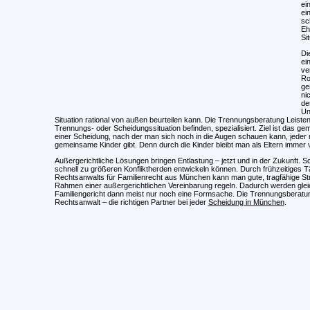
ei
ei
sc
Eh
Si
Di
ei
ve
Ro
ge
ni
de
Un
Situation rational von außen beurteilen kann. Die Trennungsberatung Leisten
Trennungs- oder Scheidungssituation befinden, spezialisiert. Ziel ist das 
einer Scheidung, nach der man sich noch in die Augen schauen kann, jeder 
gemeinsame Kinder gibt. Denn durch die Kinder bleibt man als Eltern immer
Außergerichtliche Lösungen bringen Entlastung – jetzt und in der Zukunft. S
schnell zu größeren Konfliktherden entwickeln können. Durch frühzeitiges 
Rechtsanwalts für Familienrecht aus München kann man gute, tragfähige Stra
Rahmen einer außergerichtlichen Vereinbarung regeln. Dadurch werden gleich
Familiengericht dann meist nur noch eine Formsache. Die Trennungsberatu
Rechtsanwalt – die richtigen Partner bei jeder
Scheidung in München
.