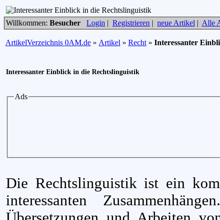
Willkommen:
Besucher
Login
|
Registrieren
|
neue Artikel
|
Alle A
ArtikelVerzeichnis 0AM.de
»
Artikel
»
Recht
»
Interessanter Einbli
Interessanter Einblick in die Rechtslinguistik
Ads
Die Rechtslinguistik ist ein ko
interessanten Zusammenhängen
Übersetzungen und Arbeiten von