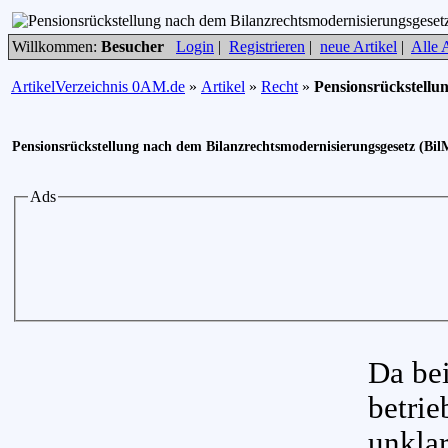
Willkommen:
Besucher
Login
|
Registrieren
|
neue Artikel
|
Alle A
ArtikelVerzeichnis 0AM.de
»
Artikel
»
Recht
»
Pensionsrückstellu
Pensionsrückstellung nach dem Bilanzrechtsmodernisierungsgesetz (Bi
Ads
Da bei
betrie
unklar