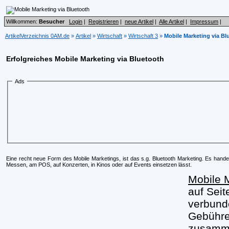
Willkommen:
Besucher
Login
|
Registrieren
|
neue Artikel
|
Alle Artikel
|
Impressum
|
ArtikelVerzeichnis 0AM.de
»
Artikel
»
Wirtschaft
»
Wirtschaft 3
»
Mobile Marketing via Bl
Erfolgreiches Mobile Marketing via Bluetooth
Ads
Eine recht neue Form des Mobile Marketings, ist das s.g. Bluetooth Marketing. Es hande
Messen, am POS, auf Konzerten, in Kinos oder auf Events einsetzen lässt.
Mobile 
auf Seit
verbunde
Gebühre
zusamm