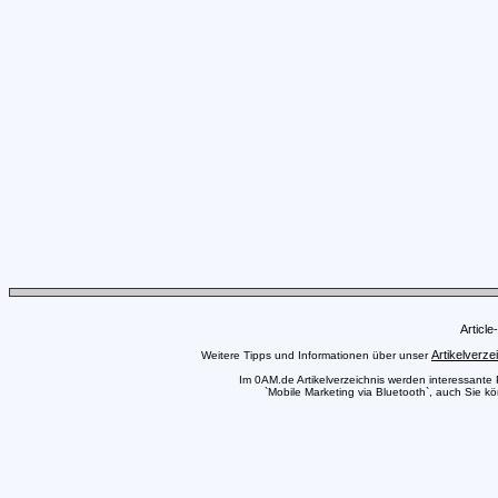
Articl
Artikelverze
Weitere Tipps und Informationen über unser
Im 0AM.de Artikelverzeichnis werden interessante Pr
`Mobile Marketing via Bluetooth`, auch Sie kö