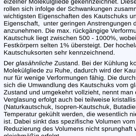
eizelner Molekülgliede gekennzeichnet. Dies
rollen sich infolge der Schwankungen zusam
wichtigsten Eigenschaften des Kautschuks und 
Eigenschaft, unter geringen Anstrengungen d
anzunehmen. Die max. rückgängige Verformu
Kautschuk liegt zwischen 500 - 1000%, wobe
Festkörpern selten 1% übersteigt. Der hochela
Kautschuksorten sehr kennzeichnend.
Der
glasähnliche
Zustand. Bei der Kühlung 
Molekülgliede zu Ruhe, dadurch wird der Kau
nur für wenige Verformungen fähig. Die durchs
sich die Umwandlung des Kautschuks vom gl
Zustand und umgekehrt vollzieht, nennt man 
Verglasung erfolgt auch bei teilweise kristall
(Naturkautschuk, Isopren-Kautschuk, Butadien
Temperatur gekühlt werden, die wesentlich nied
ist. Dabei sinkt das spezifische Volumen vom
Reduzierung des Volumens nicht sprunghaft wi
gleichmäßig erfolgt.