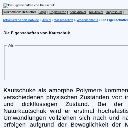
Willkommen:
Besucher
Login
|
Registrieren
|
neue Artikel
|
Alle Artikel
|
Impressum
|
ArtikelVerzeichnis 0AM.de
»
Artikel
»
Wissenschaft
»
Wissenschaft 3
»
Die Eigenschafte
Die Eigenschaften von Kautschuk
Ads
Kautschuke als amorphe Polymere kommen j
verschiedenen physischen Zuständen vor: i
und dickflüssigen Zustand. Bei der 
Naturkautschuk wird er erstmal hochelasti
Umwandlungen vollziehen sich nach und na
erfolgen aufgrund der Beweglichkeit der M