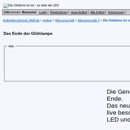
Willkommen:
Besucher
Login
|
Registrieren
|
neue Artikel
|
Alle Artikel
|
Impressum
|
ArtikelVerzeichnis 0AM.de
»
Artikel
»
Wissenschaft
»
Wissenschaft 3
»
Die Glübirne ist t
Das Ende der Glühlampe
Ads
Die Gen
Ende.
Das neu 
live be
LED un