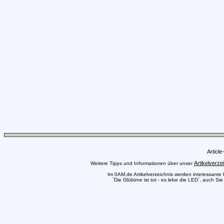
Articl
Artikelverze
Weitere Tipps und Informationen über unser
Im 0AM.de Artikelverzeichnis werden interessante Pr
`Die Glübirne ist tot - es lebe die LED`, auch Si