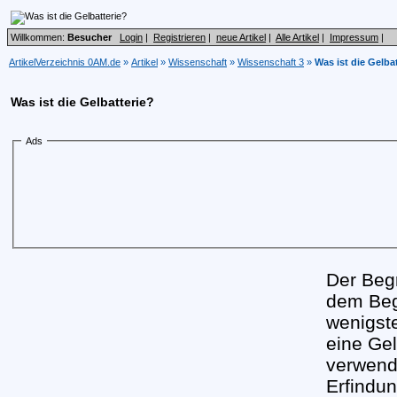
Willkommen:
Besucher
Login
|
Registrieren
|
neue Artikel
|
Alle Artikel
|
Impressum
|
ArtikelVerzeichnis 0AM.de
»
Artikel
»
Wissenschaft
»
Wissenschaft 3
»
Was ist die Gelba
Was ist die Gelbatterie?
Ads
Der Begr
dem Begr
wenigst
eine Gel
verwende
Erfindun