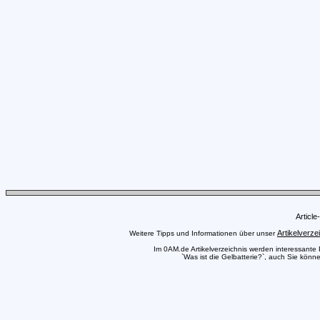
Articl
Artikelverze
Weitere Tipps und Informationen über unser
Im 0AM.de Artikelverzeichnis werden interessante Pr
`Was ist die Gelbatterie?`, auch Sie könne