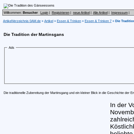
Willkommen:
Besucher
Login
|
Registrieren
|
neue Artikel
|
Alle Artikel
|
Impressum
|
ArtikelVerzeichnis 0AM.de
»
Artikel
»
Essen & Trinken
»
Essen & Trinken 7
»
Die Traditi
Die Tradition der Martinsgans
Ads
Die traditionelle Zubereitung der Martinsgang und ein kleiner Blick in die Geschichte der E
In der V
Novembe
zahlreic
Köstlich
beliebte