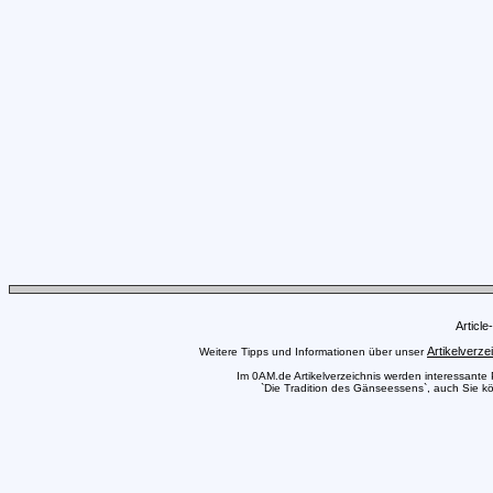
Articl
Artikelverze
Weitere Tipps und Informationen über unser
Im 0AM.de Artikelverzeichnis werden interessante Pr
`Die Tradition des Gänseessens`, auch Sie kön