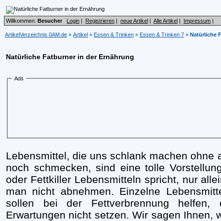
Willkommen:
Besucher
Login
|
Registrieren
|
neue Artikel
|
Alle Artikel
|
Impressum
|
ArtikelVerzeichnis 0AM.de
»
Artikel
»
Essen & Trinken
»
Essen & Trinken 7
»
Natürliche 
Natürliche Fatburner in der Ernährung
Ads
Lebensmittel, die uns schlank machen ohne 
noch schmecken, sind eine tolle Vorstellu
oder Fettkiller Lebensmitteln spricht, nur al
man nicht abnehmen. Einzelne Lebensmitt
sollen bei der Fettverbrennung helfen
Erwartungen nicht setzen. Wir sagen Ihnen, 