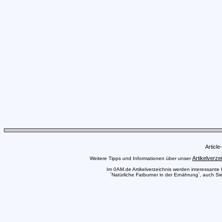
Articl
Artikelverze
Weitere Tipps und Informationen über unser
Im 0AM.de Artikelverzeichnis werden interessante Pr
`Natürliche Fatburner in der Ernährung`, auch Si