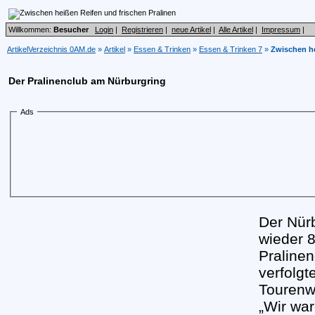
Willkommen:
Besucher
Login
|
Registrieren
|
neue Artikel
|
Alle Artikel
|
Impressum
|
ArtikelVerzeichnis 0AM.de
»
Artikel
»
Essen & Trinken
»
Essen & Trinken 7
»
Zwischen he
Der Pralinenclub am Nürburgring
Ads
Der Nürb
wieder 
Praline
verfolg
Tourenw
„Wir war