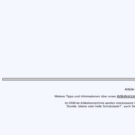
Articl
Artikelverze
Weitere Tipps und Informationen über unser
Im 0AM.de Artikelverzeichnis werden interessante Pr
`Dunkle, bittere oder helle Schokolade?`, auch Si