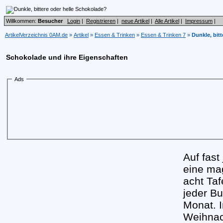
Willkommen:
Besucher
Login
|
Registrieren
|
neue Artikel
|
Alle Artikel
|
Impressum
|
ArtikelVerzeichnis 0AM.de
»
Artikel
»
Essen & Trinken
»
Essen & Trinken 7
»
Dunkle, bit
Schokolade und ihre Eigenschaften
Ads
Auf fast
eine ma
acht Ta
jeder Bu
Monat. I
Weihnach