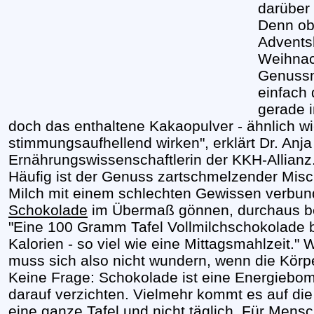
darüber 
Denn ob 
Advents
Weihnach
Genussmi
einfach
gerade i
doch das enthaltene Kakaopulver - ähnlich wi
stimmungsaufhellend wirken", erklärt Dr. Anja
Ernährungswissenschaftlerin der KKH-Allianz
Häufig ist der Genuss zartschmelzender Mis
Milch mit einem schlechten Gewissen verbund
Schokolade
im Übermaß gönnen, durchaus bere
"Eine 100 Gramm Tafel Vollmilchschokolade b
Kalorien - so viel wie eine Mittagsmahlzeit." 
muss sich also nicht wundern, wenn die Körp
Keine Frage: Schokolade ist eine Energieb
darauf verzichten. Vielmehr kommt es auf die
eine ganze Tafel und nicht täglich. Für Mensc