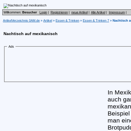
Willkommen:
Besucher
Login
|
Registrieren
|
neue Artikel
|
Alle Artikel
|
Impressum
|
ArtikelVerzeichnis 0AM.de
»
Artikel
»
Essen & Trinken
»
Essen & Trinken 7
»
Nachtisch a
Nachtisch auf mexikanisch
Ads
In Mexik
auch ga
mexikan
Beispiel
man eine
Brotpud