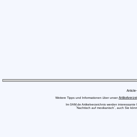
Articl
Artikelverze
Weitere Tipps und Informationen über unser
Im 0AM.de Artikelverzeichnis werden interessante Pr
`Nachtisch auf mexikanisch`, auch Sie könn