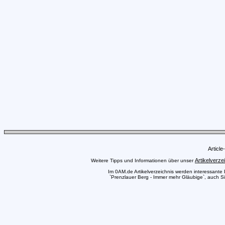
Articl
Artikelverze
Weitere Tipps und Informationen über unser
Im 0AM.de Artikelverzeichnis werden interessante Pr
`Prenzlauer Berg - Immer mehr Gläubige`, auch Sie