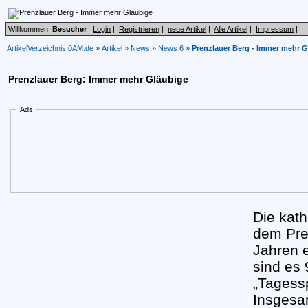
Willkommen:
Besucher
Login
|
Registrieren
|
neue Artikel
|
Alle Artikel
|
Impressum
|
ArtikelVerzeichnis 0AM.de
»
Artikel
»
News
»
News 6
»
Prenzlauer Berg - Immer mehr G
Prenzlauer Berg: Immer mehr Gläubige
Ads
Die kat
dem Pre
Jahren e
sind es 
„Tagess
Insgesa