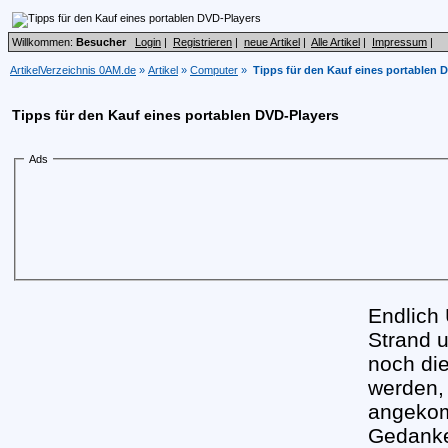
Willkommen:
Besucher
Login
|
Registrieren
|
neue Artikel
|
Alle Artikel
|
Impressum
|
ArtikelVerzeichnis 0AM.de
»
Artikel
»
Computer
»
Tipps für den Kauf eines portablen 
Tipps für den Kauf eines portablen DVD-Players
Ads
Endlich
Strand 
noch di
werden,
angekom
Gedanke 