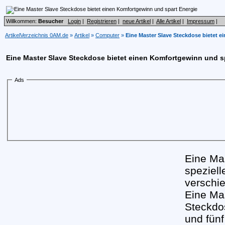
Willkommen:
Besucher
Login
|
Registrieren
|
neue Artikel
|
Alle Artikel
|
Impressum
|
ArtikelVerzeichnis 0AM.de
»
Artikel
»
Computer
»
Eine Master Slave Steckdose bietet 
Eine Master Slave Steckdose bietet einen Komfortgewinn und s
Ads
Eine Mas
speziell
verschi
Eine Mas
Steckdo
und fünf