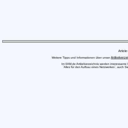
Articl
Artikelverze
Weitere Tipps und Informationen über unser
Im 0AM.de Artikelverzeichnis werden interessante Pr
`Alles für den Aufbau eines Netzwerkes`, auch Si