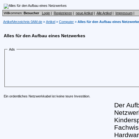
Willkommen:
Besucher
Login
|
Registrieren
|
neue Artikel
|
Alle Artikel
|
Impressum
|
ArtikelVerzeichnis 0AM.de
»
Artikel
»
Computer
»
Alles für den Aufbau eines Netzwerk
Alles für den Aufbau eines Netzwerkes
Ads
Ein ordentliches Netzwerkkabel ist keine teure Investition.
Der Auf
Netzwerk
Kinders
Fachwis
Hardwar