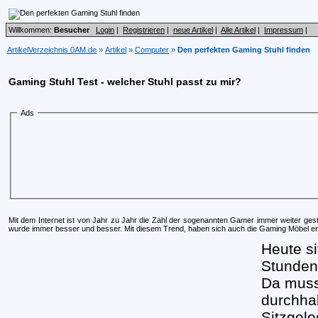
Willkommen:
Besucher
Login
|
Registrieren
|
neue Artikel
|
Alle Artikel
|
Impressum
|
ArtikelVerzeichnis 0AM.de
»
Artikel
»
Computer
»
Den perfekten Gaming Stuhl finden
Gaming Stuhl Test - welcher Stuhl passt zu mir?
Ads
Mit dem Internet ist von Jahr zu Jahr die Zahl der sogenannten Gamer immer weiter ge
wurde immer besser und besser. Mit diesem Trend, haben sich auch die Gaming Möbel ent
Heute s
Stunden
Da muss
durchha
Sitzgele