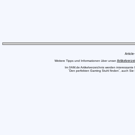
Articl
Artikelverze
Weitere Tipps und Informationen über unser
Im 0AM.de Artikelverzeichnis werden interessante Pr
`Den perfekten Gaming Stuhl finden`, auch Sie k