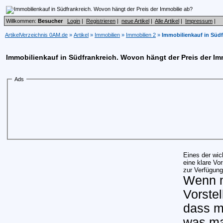
Willkommen:
Besucher
Login
|
Registrieren
|
neue Artikel
|
Alle Artikel
|
Impressum
|
ArtikelVerzeichnis 0AM.de
»
Artikel
»
Immobilien
»
Immobilien 2
»
Immobilienkauf in Südf
Immobilienkauf in Südfrankreich. Wovon hängt der Preis der Im
Ads
Eines der wic
eine klare Vo
zur Verfügung 
Wenn m
Vorstel
dass m
was ma