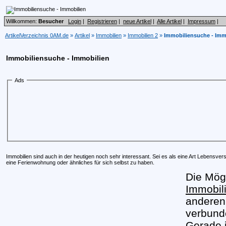
Willkommen:
Besucher
Login
|
Registrieren
|
neue Artikel
|
Alle Artikel
|
Impressum
|
ArtikelVerzeichnis 0AM.de
»
Artikel
»
Immobilien
»
Immobilien 2
»
Immobiliensuche - Imm
Immobiliensuche - Immobilien
Ads
Immobilien sind auch in der heutigen noch sehr interessant. Sei es als eine Art Lebensve
eine Ferienwohnung oder ähnliches für sich selbst zu haben.
Die Mögl
Immobil
anderen 
verbunde
Gerade 