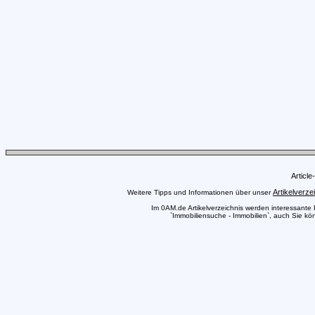
Articl
Artikelverze
Weitere Tipps und Informationen über unser
Im 0AM.de Artikelverzeichnis werden interessante Pr
`Immobiliensuche - Immobilien`, auch Sie kön