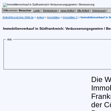
Willkommen:
Besucher
Login
|
Registrieren
|
neue Artikel
|
Alle Artikel
|
Impressum
|
ArtikelVerzeichnis 0AM.de
»
Artikel
»
Immobilien
»
Immobilien 2
»
Immobilienverkauf in 
Immobilienverkauf in Südfrankreich: Veräusserungsgewinn / B
Ads
Die W
Immob
Frank
der C