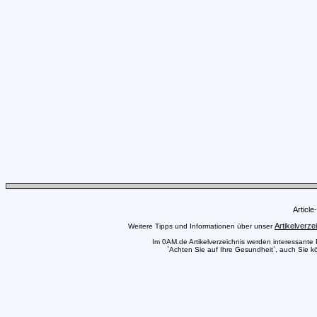
Articl
Artikelverze
Weitere Tipps und Informationen über unser
Im 0AM.de Artikelverzeichnis werden interessante Pr
`Achten Sie auf Ihre Gesundheit`, auch Sie kö