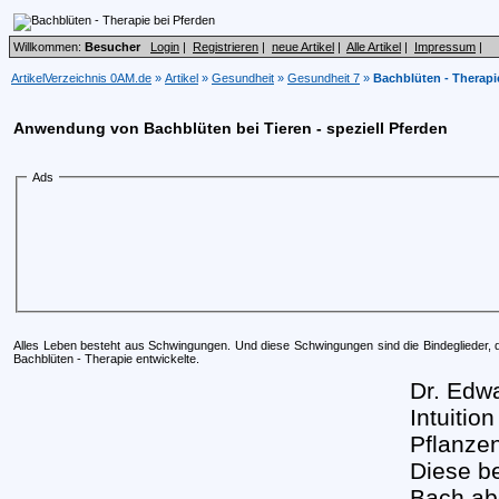
Willkommen:
Besucher
Login
|
Registrieren
|
neue Artikel
|
Alle Artikel
|
Impressum
|
ArtikelVerzeichnis 0AM.de
»
Artikel
»
Gesundheit
»
Gesundheit 7
»
Bachblüten - Therapi
Anwendung von Bachblüten bei Tieren - speziell Pferden
Ads
Alles Leben besteht aus Schwingungen. Und diese Schwingungen sind die Bindeglieder, die
Bachblüten - Therapie entwickelte.
Dr. Edwa
Intuitio
Pflanze
Diese be
Bach abe