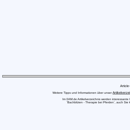
Articl
Artikelverze
Weitere Tipps und Informationen über unser
Im 0AM.de Artikelverzeichnis werden interessante Pr
`Bachblüten - Therapie bei Pferden`, auch Sie 